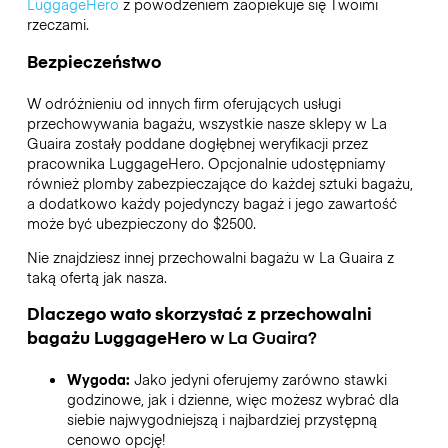
LuggageHero
z powodzeniem zaopiekuje się Twoimi
rzeczami.
Bezpieczeństwo
W odróżnieniu od innych firm oferujących usługi
przechowywania bagażu,
wszystkie nasze sklepy w
La
Guaira
zostały poddane dogłębnej weryfikacji przez
pracownika LuggageHero. Opcjonalnie udostępniamy
również plomby zabezpieczające do każdej sztuki bagażu,
a dodatkowo każdy pojedynczy bagaż i jego zawartość
może być ubezpieczony do
$2500
.
Nie znajdziesz innej przechowalni bagażu w
La Guaira
z
taką ofertą jak nasza.
Dlaczego wato skorzystać z przechowalni
bagażu
LuggageHero
w
La Guaira
?
Wygoda:
Jako jedyni oferujemy zarówno stawki
godzinowe, jak i dzienne, więc możesz wybrać dla
siebie najwygodniejszą i najbardziej przystępną
cenowo opcję!