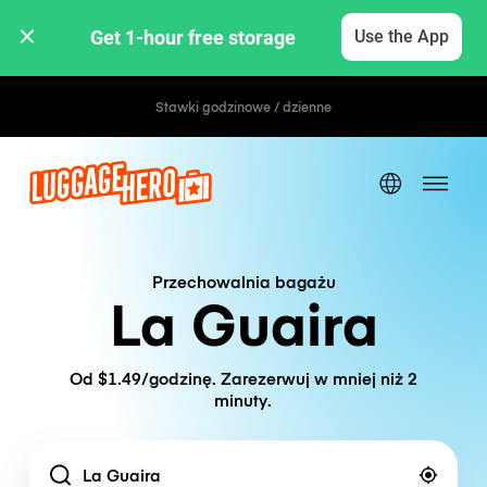
Get 1-hour free storage 
Use the App
Stawki godzinowe / dzienne
Przechowalnia bagażu
La Guaira
Od $1.49/godzinę. Zarezerwuj w mniej niż 2
minuty.
Location