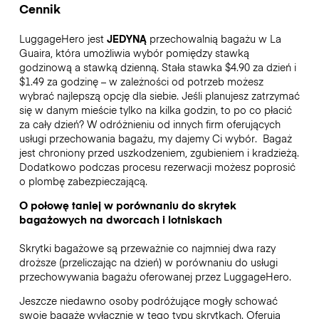
Cennik
LuggageHero jest
JEDYNĄ
przechowalnią bagażu w La
Guaira, która umożliwia wybór pomiędzy stawką
godzinową a stawką dzienną. Stała stawka $4.90 za dzień i
$1.49 za godzinę – w zależności od potrzeb możesz
wybrać najlepszą opcję dla siebie. Jeśli planujesz zatrzymać
się w danym mieście tylko na kilka godzin, to po co płacić
za cały dzień? W odróżnieniu od innych firm oferujących
usługi przechowania bagażu, my dajemy Ci wybór.
Bagaż
jest chroniony przed uszkodzeniem, zgubieniem i kradzieżą.
Dodatkowo podczas procesu rezerwacji możesz poprosić
o plombę zabezpieczającą.
O połowę taniej w porównaniu do skrytek
bagażowych na dworcach i lotniskach
Skrytki bagażowe są przeważnie co najmniej dwa razy
droższe (przeliczając na dzień) w porównaniu do usługi
przechowywania bagażu oferowanej przez LuggageHero.
Jeszcze niedawno osoby podróżujące mogły schować
swoje bagaże wyłącznie w tego typu skrytkach. Oferują