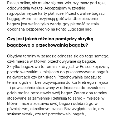
Płacąc online, nie musisz się martwić, czy masz pod ręką
odpowiednią walutę. Akceptujemy wszystkie
najpopularniejsze karty płatnicze. Przechowalnie bagażu
LuggageHero nie przyjmują gotówki. Ubezpieczenie
bagażu jest ważne tylko wtedy, gdy płatność została
dokonana bezpośrednio na konto LuggageHero.
Czy jest jakaś różnica pomiędzy skrytką
bagażową a przechowalnią bagażu?
Obydwa terminy w zasadzie odnoszą się do tego samego,
czyli miejsca w którym przechowywane są bagaże.
Skrytka bagażowa to termin, który jest w Polsce kojarzony
przede wszystkim z miejscem do przechowywania bagażu
na dworcach czy lotniskach. Przechowalnia bagażu to
termin ogólny – bez przywiązania do konkretnego miejsca
– i powszechnie stosowany w odniesieniu do przestrzeni
gdzie można pozostawić swój bagaż. Zatem oba terminy
stosowane są zamiennie i definiują to samo – miejsce, w
którym można zostawić swój bagaż i odebrać go w
późniejszym, określonym czasie. Bez względu na to, czy
szukasz skrytki, czy też przechowalni bagażu,