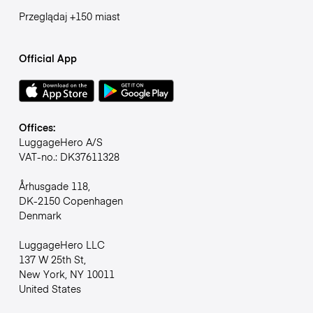
Przeglądaj +150 miast
Official App
Offices:
LuggageHero A/S
VAT-no.: DK37611328
Århusgade 118,
DK-2150 Copenhagen
Denmark
LuggageHero LLC
137 W 25th St,
New York, NY 10011
United States