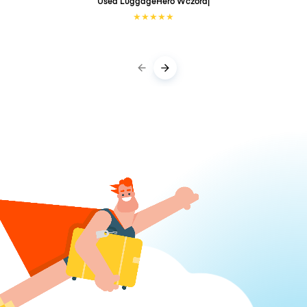
Used LuggageHero
Wczoraj
★
★
★
★
★