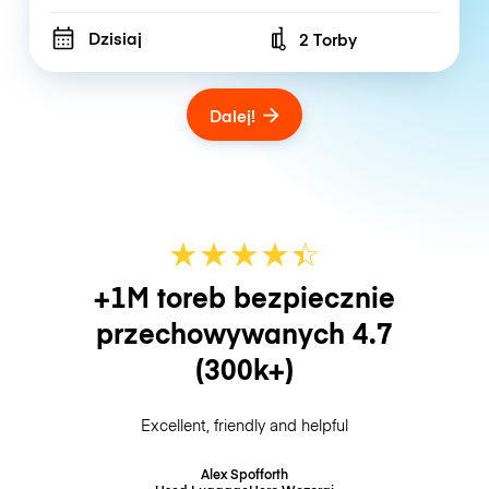
Dzisiaj
2 Torby
Number of bags
Dalej!
★
★
★
★
☆
★
+1M toreb bezpiecznie
przechowywanych
4.7
(300k+)
Excellent, friendly and helpful
Alex Spofforth