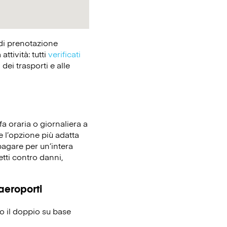
 di prenotazione
tività: tutti
verificati
dei trasporti e alle
fa oraria o giornaliera a
re l’opzione più adatta
pagare per un’intera
etti contro danni,
 aeroporti
no il doppio su base