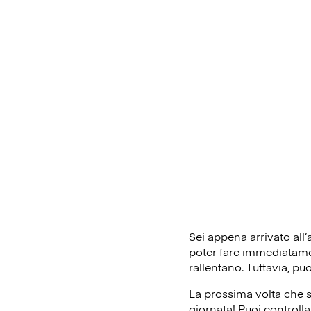
Sei appena arrivato all
poter fare immediatament
rallentano. Tuttavia, pu
La prossima volta che s
giornata! Puoi controlla