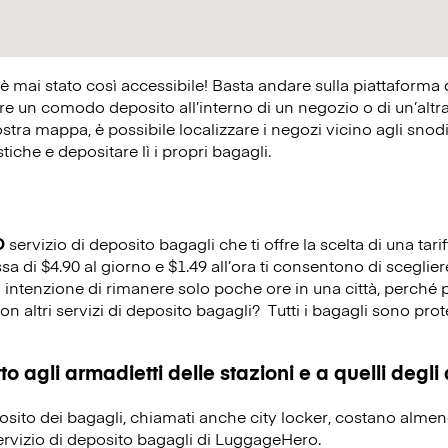
 è mai stato così accessibile! Basta andare sulla piattaforma
 un comodo deposito all’interno di un negozio o di un’altra at
ostra mappa, è possibile localizzare i negozi vicino agli snodi 
istiche e depositare lì i propri bagagli.
O
servizio di deposito bagagli che ti offre la scelta di una tarif
ssa di $4.90 al giorno e $1.49 all’ora ti consentono di sceglie
i intenzione di rimanere solo poche ore in una città, perché 
on altri servizi di deposito bagagli?
Tutti i bagagli sono prot
o agli armadietti delle stazioni e a quelli degli
eposito dei bagagli, chiamati anche city locker, costano alme
servizio di deposito bagagli di LuggageHero.