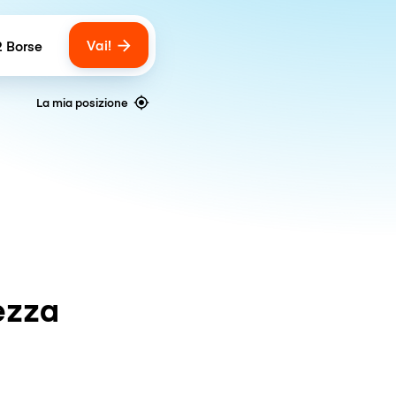
Vai!
2 Borse
umber of bags
La mia posizione
ezza