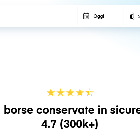
Oggi
N
★
★
★
★
☆
★
 borse conservate in sicur
4.7
(300k+)