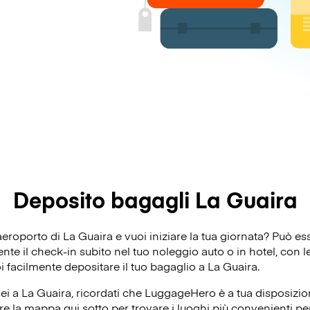
Deposito bagagli La Guaira
’aeroporto di La Guaira e vuoi iniziare la tua giornata? Può 
e il check-in subito nel tuo noleggio auto o in hotel, con le 
oi facilmente depositare il tuo bagaglio a La Guaira.
ei a La Guaira, ricordati che LuggageHero è a tua disposizion
re la mappa qui sotto per trovare i luoghi più convenienti per