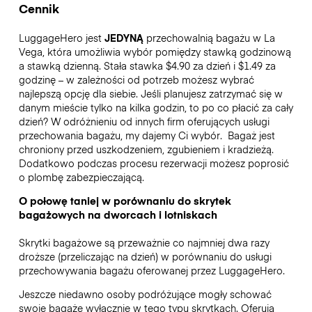
Cennik
LuggageHero jest
JEDYNĄ
przechowalnią bagażu w La
Vega, która umożliwia wybór pomiędzy stawką godzinową
a stawką dzienną. Stała stawka $4.90 za dzień i $1.49 za
godzinę – w zależności od potrzeb możesz wybrać
najlepszą opcję dla siebie. Jeśli planujesz zatrzymać się w
danym mieście tylko na kilka godzin, to po co płacić za cały
dzień? W odróżnieniu od innych firm oferujących usługi
przechowania bagażu, my dajemy Ci wybór.
Bagaż jest
chroniony przed uszkodzeniem, zgubieniem i kradzieżą.
Dodatkowo podczas procesu rezerwacji możesz poprosić
o plombę zabezpieczającą.
O połowę taniej w porównaniu do skrytek
bagażowych na dworcach i lotniskach
Skrytki bagażowe są przeważnie co najmniej dwa razy
droższe (przeliczając na dzień) w porównaniu do usługi
przechowywania bagażu oferowanej przez LuggageHero.
Jeszcze niedawno osoby podróżujące mogły schować
swoje bagaże wyłącznie w tego typu skrytkach. Oferują