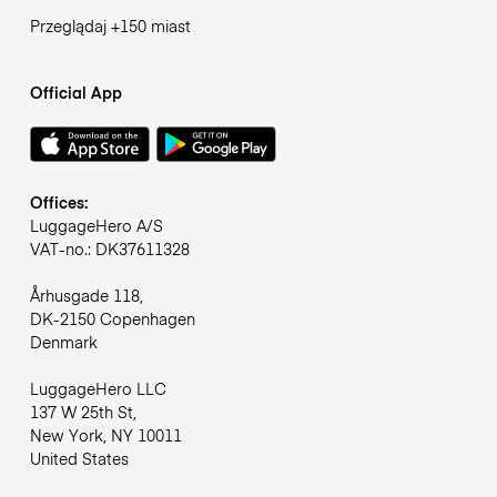
Przeglądaj +150 miast
Official App
Offices:
LuggageHero A/S
VAT-no.: DK37611328
Århusgade 118,
DK-2150 Copenhagen
Denmark
LuggageHero LLC
137 W 25th St,
New York, NY 10011
United States