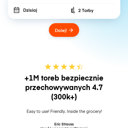
Dzisiaj
2 Torby
Number of bags
Dalej!
★
★
★
★
☆
★
+1M toreb bezpiecznie
przechowywanych
4.7
(300k+)
Easy to use! Friendly. Inside the grocery!
Eric Strauss