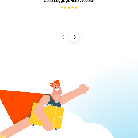
Used LuggageHero
Wczoraj
★
★
★
★
★