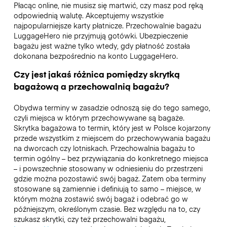
Płacąc online, nie musisz się martwić, czy masz pod ręką
odpowiednią walutę. Akceptujemy wszystkie
najpopularniejsze karty płatnicze. Przechowalnie bagażu
LuggageHero nie przyjmują gotówki. Ubezpieczenie
bagażu jest ważne tylko wtedy, gdy płatność została
dokonana bezpośrednio na konto LuggageHero.
Czy jest jakaś różnica pomiędzy skrytką
bagażową a przechowalnią bagażu?
Obydwa terminy w zasadzie odnoszą się do tego samego,
czyli miejsca w którym przechowywane są bagaże.
Skrytka bagażowa to termin, który jest w Polsce kojarzony
przede wszystkim z miejscem do przechowywania bagażu
na dworcach czy lotniskach. Przechowalnia bagażu to
termin ogólny – bez przywiązania do konkretnego miejsca
– i powszechnie stosowany w odniesieniu do przestrzeni
gdzie można pozostawić swój bagaż. Zatem oba terminy
stosowane są zamiennie i definiują to samo – miejsce, w
którym można zostawić swój bagaż i odebrać go w
późniejszym, określonym czasie. Bez względu na to, czy
szukasz skrytki, czy też przechowalni bagażu,