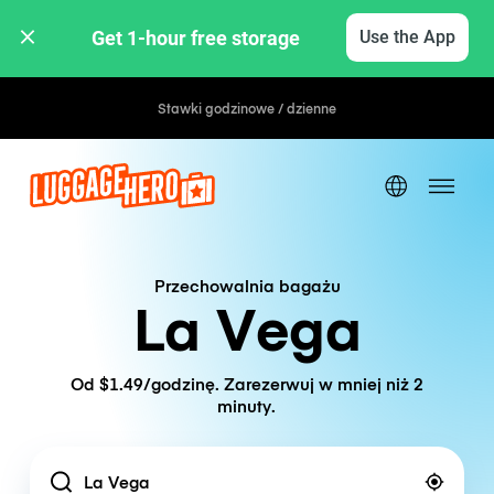
Get 1-hour free storage 
Use the App
Stawki godzinowe / dzienne
Przechowalnia bagażu
La Vega
Od $1.49/godzinę. Zarezerwuj w mniej niż 2
minuty.
Location