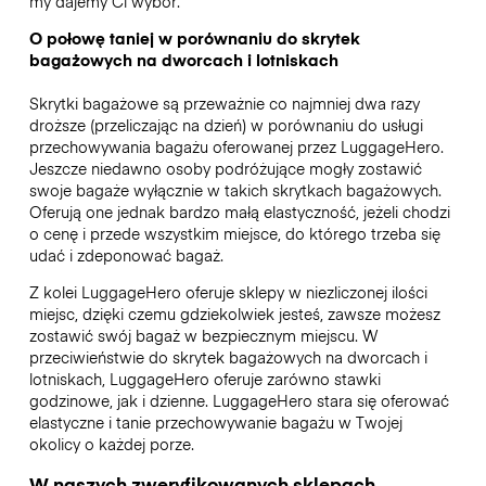
my dajemy Ci wybór.
O połowę taniej w porównaniu do skrytek
bagażowych na dworcach i lotniskach
Skrytki bagażowe są przeważnie co najmniej dwa razy
droższe (przeliczając na dzień) w porównaniu do usługi
przechowywania bagażu oferowanej przez LuggageHero.
Jeszcze niedawno osoby podróżujące mogły zostawić
swoje bagaże wyłącznie w takich skrytkach bagażowych.
Oferują one jednak bardzo małą elastyczność, jeżeli chodzi
o cenę i przede wszystkim miejsce, do którego trzeba się
udać i zdeponować bagaż.
Z kolei LuggageHero oferuje sklepy w niezliczonej ilości
miejsc, dzięki czemu gdziekolwiek jesteś, zawsze możesz
zostawić swój bagaż w bezpiecznym miejscu. W
przeciwieństwie do skrytek bagażowych na dworcach i
lotniskach, LuggageHero oferuje zarówno stawki
godzinowe, jak i dzienne. LuggageHero stara się oferować
elastyczne i tanie przechowywanie bagażu w Twojej
okolicy o każdej porze.
W naszych zweryfikowanych sklepach