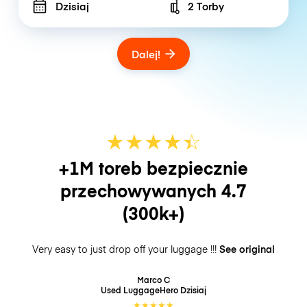
Dzisiaj
2 Torby
Number of bags
Dalej!
★
★
★
★
☆
★
+1M toreb bezpiecznie
przechowywanych
4.7
(300k+)
Very easy to just drop off your luggage !!!
See original
Marco C
Used LuggageHero
Dzisiaj
★
★
★
★
★