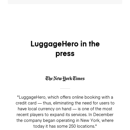
booking up until midnight of the day before without
any charges. For same-day cancellations and no-
LuggageHero is the only luggage storage service in
shows, there will be a fee which equals the daily rate
the world to only charge you for the hours you spend
of €7.
storing your luggage -- and at a low hourly rate. No
more pre-paying for hours not spent. The price is
listed on each shop profile before booking and
includes insurance. To ensure that you don't pay too
LuggageHero in the
much we have a daily cap.
press
"LuggageHero, which offers online booking with a
credit card — thus, eliminating the need for users to
have local currency on hand — is one of the most
recent players to expand its services. In December
the company began operating in New York, where
today it has some 250 locations."