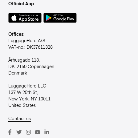
Official App
Offices:
LuggageHero A/S
VAT-no.: DK37611328
Århusgade 118,
DK-2150 Copenhagen
Denmark
LuggageHero LLC
137 W 25th St,
New York, NY 10011
United States
Contact us