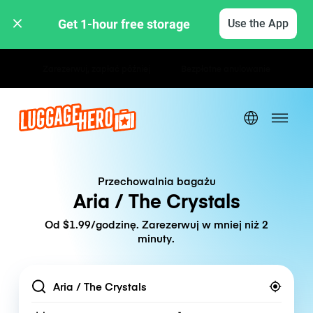
Get 1-hour free storage 
Use the App
Stawki godzinowe / dzienne
Przechowalnia bagażu
Aria / The Crystals
Od $1.99/godzinę. Zarezerwuj w mniej niż 2
minuty.
Location