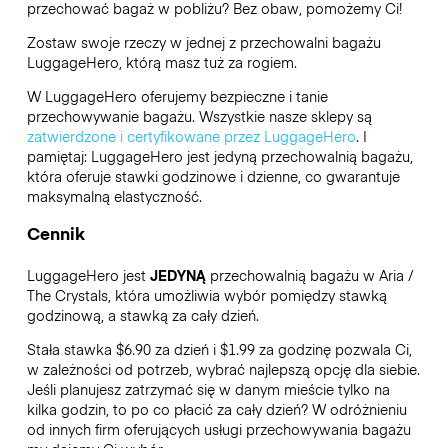
przechować bagaż w pobliżu? Bez obaw, pomożemy Ci!
Zostaw swoje rzeczy w jednej z przechowalni bagażu
LuggageHero
, którą masz tuż za rogiem.
W LuggageHero oferujemy bezpieczne i tanie
przechowywanie bagażu. Wszystkie nasze sklepy są
zatwierdzone i certyfikowane przez LuggageHero
. I
pamiętaj: LuggageHero jest jedyną przechowalnią bagażu,
która oferuje stawki godzinowe i dzienne, co gwarantuje
maksymalną elastyczność.
Cennik
LuggageHero jest
JEDYNĄ
przechowalnią bagażu w Aria /
The Crystals, która umożliwia wybór pomiędzy stawką
godzinową, a stawką za cały dzień.
Stała stawka $6.90 za dzień i $1.99 za godzinę pozwala Ci,
w zależności od potrzeb, wybrać najlepszą opcję dla siebie.
Jeśli planujesz zatrzymać się w danym mieście tylko na
kilka godzin, to po co płacić za cały dzień? W odróżnieniu
od innych firm oferujących usługi przechowywania bagażu