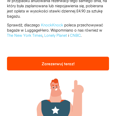
W przypadku anulowania rezerwacji tego samego dnia, na
który była zaplanowana lub niepojawienia się, pobierana
jest opłata w wysokości stawki dziennej £4.90 za sztukę
bagażu.
Sprawdź, dlaczego
KnockKnock
poleca przechowywać
bagaże w LuggageHero. Wspomniano o nas również w
The New York Times
,
Lonely Planet
i
CNBC
.
Zarezerwuj teraz!