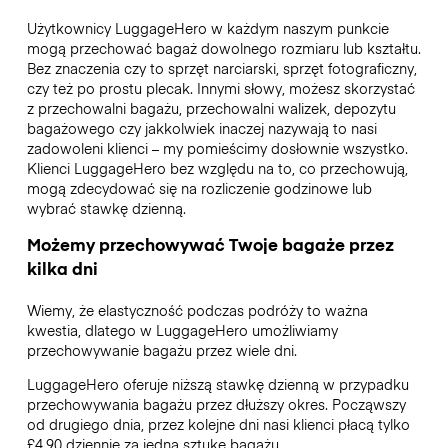
Użytkownicy LuggageHero w każdym naszym punkcie
mogą przechować bagaż dowolnego rozmiaru lub kształtu.
Bez znaczenia czy to sprzęt narciarski, sprzęt fotograficzny,
czy też po prostu plecak. Innymi słowy, możesz skorzystać
z przechowalni bagażu, przechowalni walizek, depozytu
bagażowego czy jakkolwiek inaczej nazywają to nasi
zadowoleni klienci – my pomieścimy dosłownie wszystko.
Klienci LuggageHero bez względu na to, co przechowują,
mogą zdecydować się na rozliczenie godzinowe lub
wybrać stawkę dzienną.
Możemy przechowywać Twoje bagaże przez
kilka dni
Wiemy, że elastyczność podczas podróży to ważna
kwestia, dlatego w LuggageHero umożliwiamy
przechowywanie bagażu przez wiele dni.
LuggageHero oferuje niższą stawkę dzienną w przypadku
przechowywania bagażu przez dłuższy okres. Począwszy
od drugiego dnia, przez kolejne dni nasi klienci płacą tylko
£4.90 dziennie za jedną sztukę bagażu.