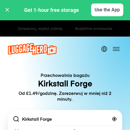
Get 1-hour free storage 
Use the App
Stawki godzinowe / dzienne
Przechowalnia bagażu
Kirkstall Forge
Od £1.49/godzinę. Zarezerwuj w mniej niż 2
minuty.
Location