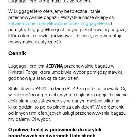
LuggageHero
, którą masz tuż za rogiem.
W LuggageHero oferujemy bezpieczne i tanie
przechowywanie bagażu. Wszystkie nasze sklepy są
zatwierdzone i certyfikowane przez LuggageHero
. I
pamiętaj: LuggageHero jest jedyną przechowalnią bagażu,
która oferuje stawki godzinowe i dzienne, co gwarantuje
maksymalną elastyczność.
Cennik
LuggageHero jest
JEDYNĄ
przechowalnią bagażu w
Kirkstall Forge, która umożliwia wybór pomiędzy stawką
godzinową, a stawką za cały dzień.
Stała stawka £4.90 za dzień i £1.49 za godzinę pozwala Ci,
w zależności od potrzeb, wybrać najlepszą opcję dla siebie.
Jeśli planujesz zatrzymać się w danym mieście tylko na
kilka godzin, to po co płacić za cały dzień? W odróżnieniu
od innych firm oferujących usługi przechowywania bagażu
my dajemy Ci wybór.
O połowę taniej w porównaniu do skrytek
bagażowych na dworcach i lotniskach