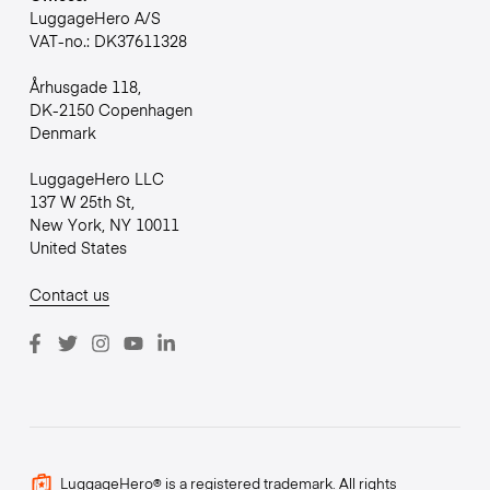
LuggageHero A/S
VAT-no.: DK37611328
Århusgade 118,
DK-2150 Copenhagen
Denmark
LuggageHero LLC
137 W 25th St,
New York, NY 10011
United States
Contact us
LuggageHero® is a registered trademark. All rights