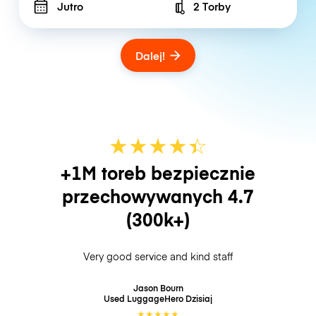
Jutro
2 Torby
Number of bags
Dalej!
★
★
★
★
☆
★
+1M toreb bezpiecznie
przechowywanych
4.7
(300k+)
Very good service and kind staff
Jason Bourn
Used LuggageHero
Dzisiaj
★
★
★
★
★