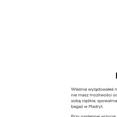
Właśnie wylądowałeś na
nie masz możliwości od
sobą ciężkie, spowalni
bagaż w Madryt.
Przy następnej wizycie