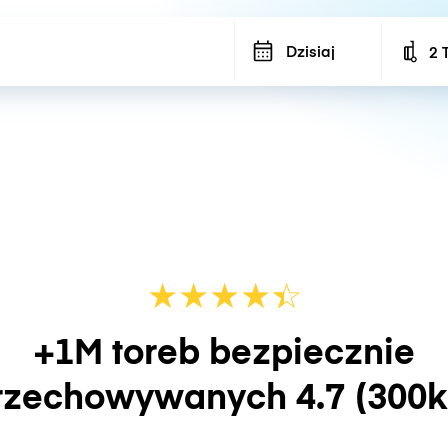
Dzisiaj
2 
Num
★
★
★
★
☆
★
+1M toreb bezpiecznie
rzechowywanych
4.7
(300k