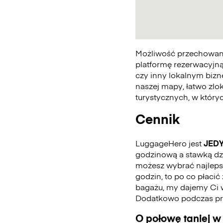
Możliwość przechowania
platformę rezerwacyjną
czy inny lokalnym bizn
naszej mapy, łatwo zlo
turystycznych, w któr
Cennik
LuggageHero jest
JED
godzinową a stawką dzie
możesz wybrać najlepszą
godzin, to po co płaci
bagażu, my dajemy Ci 
Dodatkowo podczas pro
O połowę taniej w