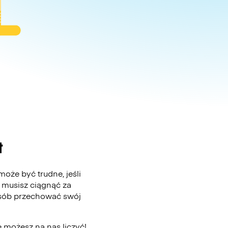
t
oże być trudne, jeśli
 musisz ciągnąć za
posób przechować swój
e możesz na nas liczyć!