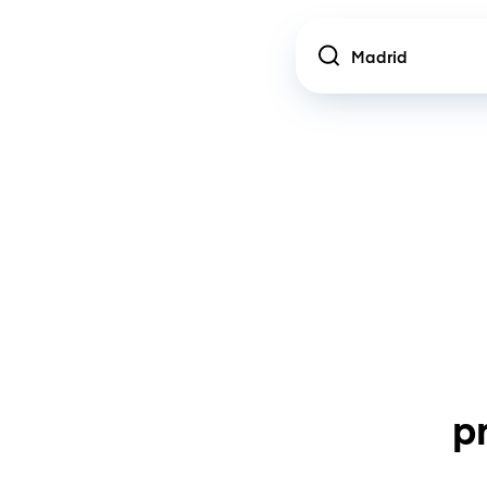
Location
p