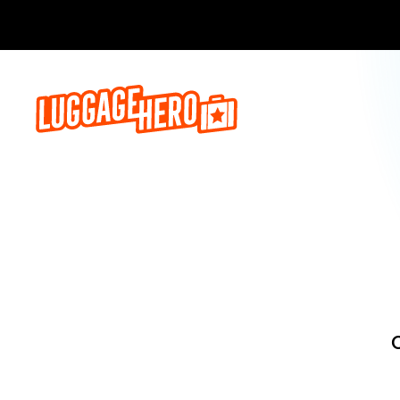
Zarezerwuj, 
O