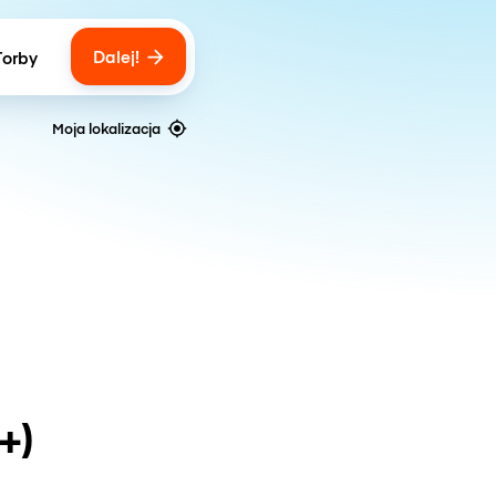
Dalej!
Torby
ber of bags
Moja lokalizacja
+)