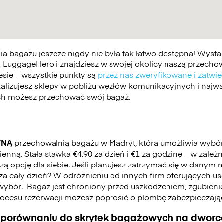
 bagażu jeszcze nigdy nie była tak łatwo dostępna! Wystar
 LuggageHero i znajdziesz w swojej okolicy naszą przechowa
esie – wszystkie punkty są
przez nas zweryfikowane i zatwi
kalizujesz sklepy w pobliżu węzłów komunikacyjnych i najwa
ych możesz przechować swój bagaż.
YNĄ
przechowalnią bagażu w Madryt, która umożliwia wybó
nną. Stała stawka €4.90 za dzień i €1 za godzinę – w zależ
 opcję dla siebie. Jeśli planujesz zatrzymać się w danym mi
ć za cały dzień? W odróżnieniu od innych firm oferujących u
wybór.
Bagaż jest chroniony przed uszkodzeniem, zgubienie
cesu rezerwacji możesz poprosić o plombę zabezpieczają
 porównaniu do skrytek bagażowych na dworca