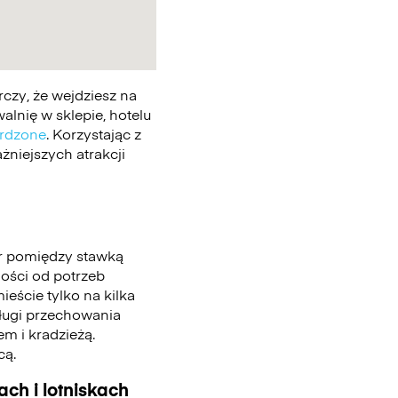
czy, że wejdziesz na
lnię w sklepie, hotelu
erdzone
. Korzystając z
żniejszych atrakcji
r pomiędzy stawką
ności od potrzeb
eście tylko na kilka
sługi przechowania
m i kradzieżą.
cą.
ch i lotniskach