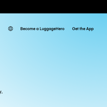
owe / dzienne
Become a LuggageHero
Get the App
y.