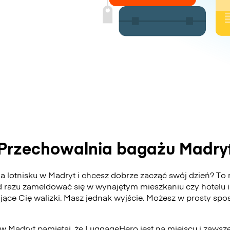
Przechowalnia bagażu Madry
 lotnisku w Madryt i chcesz dobrze zacząć swój dzień? To m
 razu zameldować się w wynajętym mieszkaniu czy hotelu i
ające Cię walizki. Masz jednak wyjście. Możesz w prosty s
 w Madryt pamiętaj, że LuggageHero jest na miejscu i zawsz