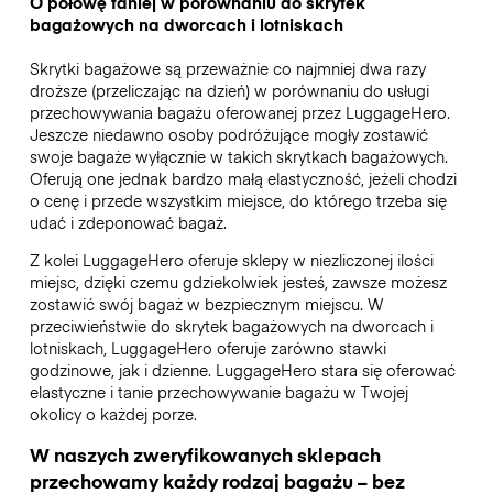
O połowę taniej w porównaniu do skrytek
bagażowych na dworcach i lotniskach
Skrytki bagażowe są przeważnie co najmniej dwa razy
droższe (przeliczając na dzień) w porównaniu do usługi
przechowywania bagażu oferowanej przez LuggageHero.
Jeszcze niedawno osoby podróżujące mogły zostawić
swoje bagaże wyłącznie w takich skrytkach bagażowych.
Oferują one jednak bardzo małą elastyczność, jeżeli chodzi
o cenę i przede wszystkim miejsce, do którego trzeba się
udać i zdeponować bagaż.
Z kolei LuggageHero oferuje sklepy w niezliczonej ilości
miejsc, dzięki czemu gdziekolwiek jesteś, zawsze możesz
zostawić swój bagaż w bezpiecznym miejscu. W
przeciwieństwie do skrytek bagażowych na dworcach i
lotniskach, LuggageHero oferuje zarówno stawki
godzinowe, jak i dzienne. LuggageHero stara się oferować
elastyczne i tanie przechowywanie bagażu w Twojej
okolicy o każdej porze.
W naszych zweryfikowanych sklepach
przechowamy każdy rodzaj bagażu – bez