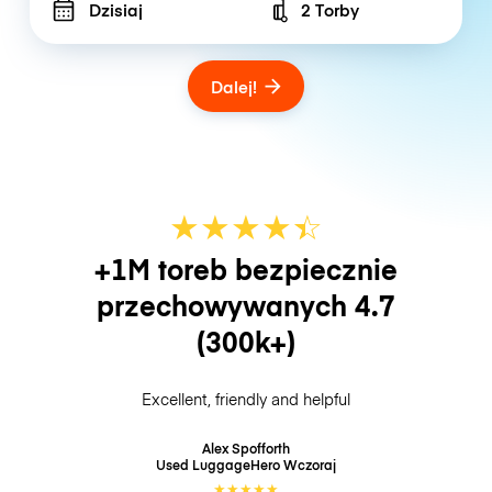
Dzisiaj
2 Torby
Number of bags
Dalej!
★
★
★
★
☆
★
+1M toreb bezpiecznie
przechowywanych
4.7
(300k+)
Excellent, friendly and helpful
Alex Spofforth
Used LuggageHero
Wczoraj
★
★
★
★
★