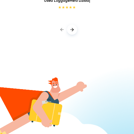
Used LuggageHero
Dzisiaj
★
★
★
★
★