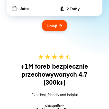
Jutro
2 Torby
Number of bags
Dalej!
★
★
★
★
☆
★
+1M toreb bezpiecznie
przechowywanych
4.7
(300k+)
Excellent, friendly and helpful
Alex Spofforth