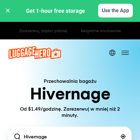
Get 1-hour free storage 
Use the App
Stawki godzinowe / dzienne
Przechowalnia bagażu
Hivernage
Od $1.49/godzinę. Zarezerwuj w mniej niż 2
minuty.
Location