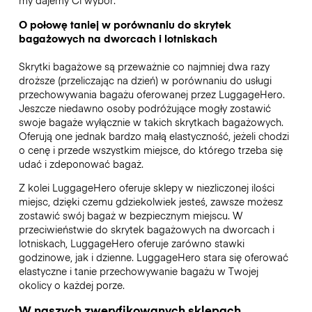
my dajemy Ci wybór.
O połowę taniej w porównaniu do skrytek
bagażowych na dworcach i lotniskach
Skrytki bagażowe są przeważnie co najmniej dwa razy
droższe (przeliczając na dzień) w porównaniu do usługi
przechowywania bagażu oferowanej przez LuggageHero.
Jeszcze niedawno osoby podróżujące mogły zostawić
swoje bagaże wyłącznie w takich skrytkach bagażowych.
Oferują one jednak bardzo małą elastyczność, jeżeli chodzi
o cenę i przede wszystkim miejsce, do którego trzeba się
udać i zdeponować bagaż.
Z kolei LuggageHero oferuje sklepy w niezliczonej ilości
miejsc, dzięki czemu gdziekolwiek jesteś, zawsze możesz
zostawić swój bagaż w bezpiecznym miejscu. W
przeciwieństwie do skrytek bagażowych na dworcach i
lotniskach, LuggageHero oferuje zarówno stawki
godzinowe, jak i dzienne. LuggageHero stara się oferować
elastyczne i tanie przechowywanie bagażu w Twojej
okolicy o każdej porze.
W naszych zweryfikowanych sklepach