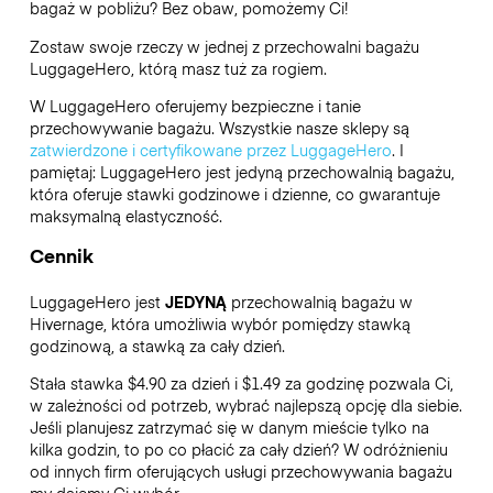
bagaż w pobliżu? Bez obaw, pomożemy Ci!
Zostaw swoje rzeczy w jednej z przechowalni bagażu
LuggageHero
, którą masz tuż za rogiem.
W LuggageHero oferujemy bezpieczne i tanie
przechowywanie bagażu. Wszystkie nasze sklepy są
zatwierdzone i certyfikowane przez LuggageHero
. I
pamiętaj: LuggageHero jest jedyną przechowalnią bagażu,
która oferuje stawki godzinowe i dzienne, co gwarantuje
maksymalną elastyczność.
Cennik
LuggageHero jest
JEDYNĄ
przechowalnią bagażu w
Hivernage, która umożliwia wybór pomiędzy stawką
godzinową, a stawką za cały dzień.
Stała stawka $4.90 za dzień i $1.49 za godzinę pozwala Ci,
w zależności od potrzeb, wybrać najlepszą opcję dla siebie.
Jeśli planujesz zatrzymać się w danym mieście tylko na
kilka godzin, to po co płacić za cały dzień? W odróżnieniu
od innych firm oferujących usługi przechowywania bagażu