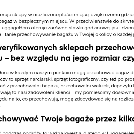
ruje sklepy w niezliczonej ilości miejsc, dzięki czemu gdzie
bagaż w bezpiecznym miejscu. W przeciwieństwie do skry
 LuggageHero oferuje zarówno stawki godzinowe, jak i dzie
e i tanie przechowywanie bagażu w Twojej okolicy o każdej
eryfikowanych sklepach przecho
 – bez względu na jego rozmiar czy
ero w każdym naszym punkcie mogą przechować bagaż do
czy to sprzęt narciarski, sprzęt fotograficzny, czy też po pro
tać z przechowalni bagażu, przechowalni walizek, depozyt
ywają to nasi zadowoleni klienci – my pomieścimy dosłownie
du na to, co przechowują, mogą zdecydować się na rozlicz
.
howywać Twoje bagaże przez kilk
ć podczas podróży to ważna kwestia, dlatego w LuggageH