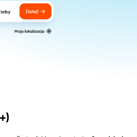
Dalej!
Torby
ber of bags
Moja lokalizacja
+)