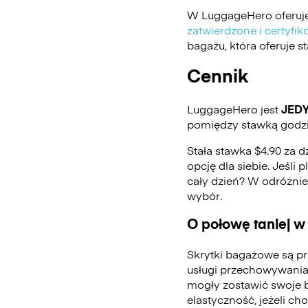
W LuggageHero oferuje
zatwierdzone i certyf
bagażu, która oferuje 
Cennik
LuggageHero jest
JED
pomiędzy stawką godzin
Stała stawka $4.90 za d
opcję dla siebie. Jeśli
cały dzień? W odróżni
wybór.
O połowę taniej w
Skrytki bagażowe są pr
usługi przechowywania
mogły zostawić swoje 
elastyczność, jeżeli ch