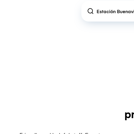
Location
p