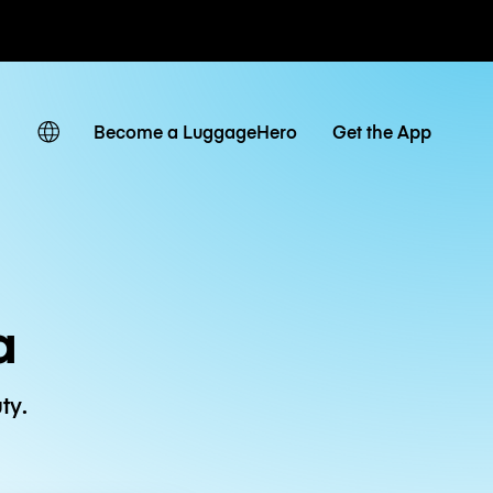
owe / dzienne
Become a LuggageHero
Get the App
a
ty.