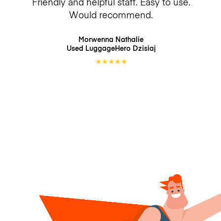
Friendly and helpful staff. Easy to use.
Would recommend.
Morwenna Nathalie
Used LuggageHero
Dzisiaj
★
★
★
★
★