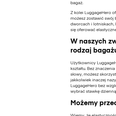
bagaż.
Z kolei LuggageHero ofe
możesz zostawić swój 
dworcach i lotniskach,
się oferować elastyczn
W naszych zw
rodzaj bagażu
Użytkownicy LuggageH
kształtu. Bez znaczenia 
słowy, możesz skorzys
jakkolwiek inaczej naz
LuggageHero bez wzglę
wybrać stawkę dzienną
Możemy przec
Wiemy, że elastycznoś