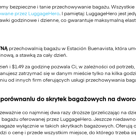
my bezpieczne i tanie przechowywanie bagażu. Wszystkie 
ikowane przez LuggageHero
. I pamiętaj: LuggageHero jest j
stawki godzinowe i dzienne, co gwarantuje maksymalną elas
YNĄ
przechowalnią bagażu w Estación Buenavista, która um
ową, a stawką za cały dzień.
zień i $1.49 za godzinę pozwala Ci, w zależności od potrzeb
 planujesz zatrzymać się w danym mieście tylko na kilka godzi
eniu od innych firm oferujących usługi przechowywania ba
 porównaniu do skrytek bagażowych na dworca
zeważnie co najmniej dwa razy droższe (przeliczając na dz
 bagażu oferowanej przez LuggageHero. Jeszcze niedawno
bagaże wyłącznie w takich skrytkach bagażowych. Oferują 
odzi o cenę i przede wszystkim miejsce, do którego trzeba 