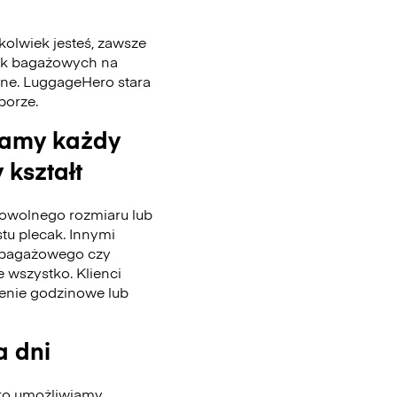
kolwiek jesteś, zawsze
tek bagażowych na
nne. LuggageHero stara
 porze.
wamy każdy
 kształt
wolnego rozmiaru lub
stu plecak. Innymi
u bagażowego czy
 wszystko. Klienci
enie godzinowe lub
a dni
ero umożliwiamy