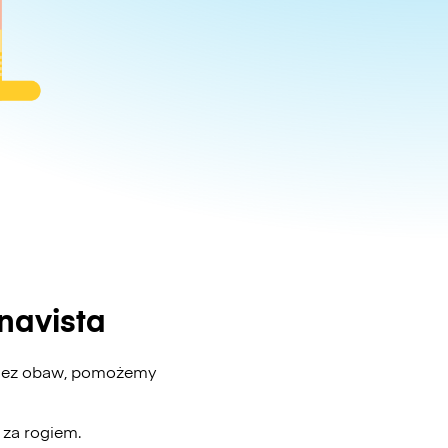
navista
? Bez obaw, pomożemy
ż za rogiem.