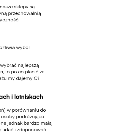
nasze sklepy są
edyną przechowalnią
tyczność.
ożliwia wybór
, wybrać najlepszą
n, to po co płacić za
gażu my dajemy Ci
ch i lotniskach
ień) w porównaniu do
 osoby podróżujące
one jednak bardzo małą
się udać i zdeponować