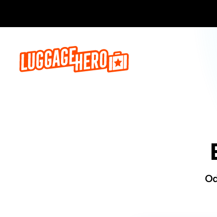
Zarezerwuj, 
Od