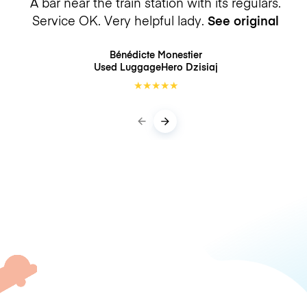
A bar near the train station with its regulars.
Service OK. Very helpful lady.
See original
Bénédicte Monestier
Used LuggageHero
Dzisiaj
★
★
★
★
★