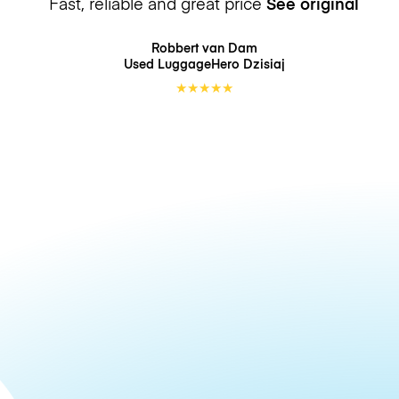
Fast, reliable and great price
See original
Robbert van Dam
Used LuggageHero
Dzisiaj
★
★
★
★
★