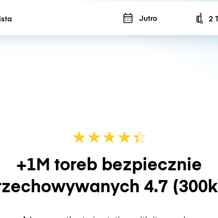
Jutro
2 
Num
★
★
★
★
☆
★
+1M toreb bezpiecznie
rzechowywanych
4.7
(300k