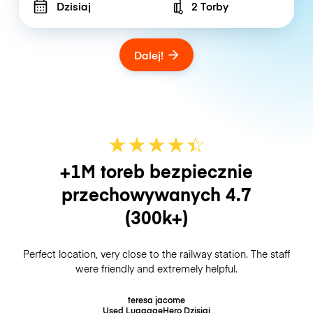
Dzisiaj
2 Torby
Number of bags
Dalej!
★
★
★
★
☆
★
+1M toreb bezpiecznie
przechowywanych
4.7
(300k+)
Perfect location, very close to the railway station. The staff
were friendly and extremely helpful.
teresa jacome
Used LuggageHero
Dzisiaj