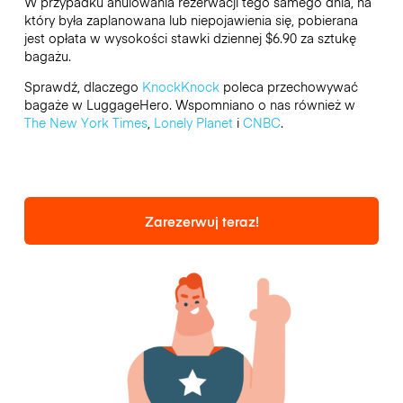
W przypadku anulowania rezerwacji tego samego dnia, na
który była zaplanowana lub niepojawienia się, pobierana
jest opłata w wysokości stawki dziennej $6.90 za sztukę
bagażu.
Sprawdź, dlaczego
KnockKnock
poleca przechowywać
bagaże w LuggageHero. Wspomniano o nas również w
The New York Times
,
Lonely Planet
i
CNBC
.
Zarezerwuj teraz!