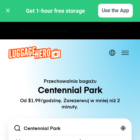
Get 1-hour free storage 
Use the App
Stawki godzinowe / dzienne
Przechowalnia bagażu
Centennial Park
Od $1.99/godzinę. Zarezerwuj w mniej niż 2
minuty.
Location