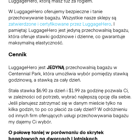
LuggageHero
, którą masz tuż za rogiem.
W LuggageHero oferujemy bezpieczne i tanie
przechowywanie bagażu. Wszystkie nasze sklepy są
zatwierdzone i certyfikowane przez LuggageHero
. I
pamiętaj: LuggageHero jest jedyną przechowalnią bagażu,
która oferuje stawki godzinowe i dzienne, co gwarantuje
maksymalną elastyczność.
Cennik
LuggageHero jest
JEDYNĄ
przechowalnią bagażu w
Centennial Park, która umożliwia wybór pomiędzy stawką
godzinową, a stawką za cały dzień.
Stała stawka $6.90 za dzień i $1.99 za godzinę pozwala Ci,
w zależności od potrzeb, wybrać najlepszą opcję dla siebie.
Jeśli planujesz zatrzymać się w danym mieście tylko na
kilka godzin, to po co płacić za cały dzień? W odróżnieniu
od innych firm oferujących usługi przechowywania bagażu
my dajemy Ci wybór.
O połowę taniej w porównaniu do skrytek
bagażowych na dworcach i lotniskach