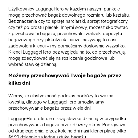
Użytkownicy LuggageHero w każdym naszym punkcie
mogą przechować bagaż dowolnego rozmiaru lub kształtu.
Bez znaczenia czy to sprzęt narciarski, sprzęt fotograficzny,
czy też po prostu plecak. Innymi słowy, możesz skorzystać
z przechowalni bagażu, przechowalni walizek, depozytu
bagażowego czy jakkolwiek inaczej nazywają to nasi
zadowoleni klienci – my pomieścimy dosłownie wszystko.
Klienci LuggageHero bez względu na to, co przechowują,
mogą zdecydować się na rozliczenie godzinowe lub
wybrać stawkę dzienną.
Możemy przechowywać Twoje bagaże przez
kilka dni
Wiemy, że elastyczność podczas podróży to ważna
kwestia, dlatego w LuggageHero umożliwiamy
przechowywanie bagażu przez wiele dni.
LuggageHero oferuje niższą stawkę dzienną w przypadku
przechowywania bagażu przez dłuższy okres. Począwszy
od drugiego dnia, przez kolejne dni nasi klienci płacą tylko
$6.90 dziennie za jedną sztukę bagażu.