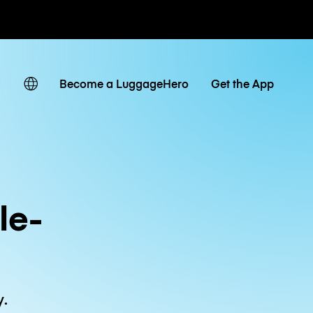
owe / dzienne
Become a LuggageHero
Get the App
le-
y.