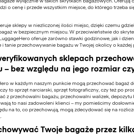
bagaże wyłącznie w takich skrytkach bagażowych. Oferują 
odzi o cenę i przede wszystkim miejsce, do którego trzeba 
ruje sklepy w niezliczonej ilości miejsc, dzięki czemu gdzie
bagaż w bezpiecznym miejscu. W przeciwieństwie do skry
 LuggageHero oferuje zarówno stawki godzinowe, jak i dzie
e i tanie przechowywanie bagażu w Twojej okolicy o każdej
eryfikowanych sklepach przecho
 – bez względu na jego rozmiar czy
ero w każdym naszym punkcie mogą przechować bagaż do
czy to sprzęt narciarski, sprzęt fotograficzny, czy też po pro
tać z przechowalni bagażu, przechowalni walizek, depozyt
ywają to nasi zadowoleni klienci – my pomieścimy dosłownie
du na to, co przechowują, mogą zdecydować się na rozlicz
.
howywać Twoje bagaże przez kilk