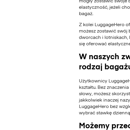
mogły zostawić swoje 
elastyczność, jeżeli ch
bagaż.
Z kolei LuggageHero ofe
możesz zostawić swój 
dworcach i lotniskach,
się oferować elastyczn
W naszych zw
rodzaj bagażu
Użytkownicy LuggageH
kształtu. Bez znaczenia 
słowy, możesz skorzys
jakkolwiek inaczej naz
LuggageHero bez wzglę
wybrać stawkę dzienną
Możemy przec