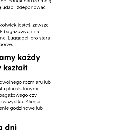
one jednak bardzo małą
się udać i zdeponować
kolwiek jesteś, zawsze
tek bagażowych na
nne. LuggageHero stara
 porze.
wamy każdy
 kształt
wolnego rozmiaru lub
stu plecak. Innymi
u bagażowego czy
 wszystko. Klienci
enie godzinowe lub
a dni