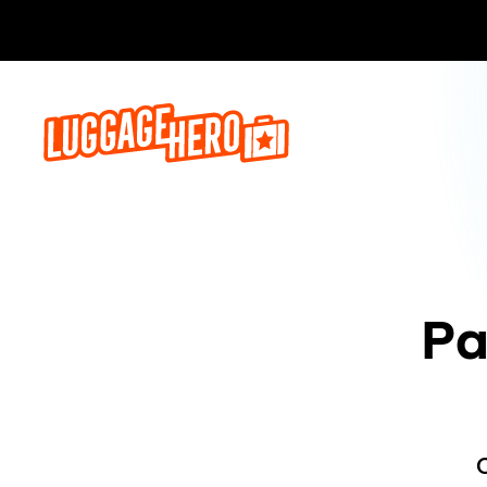
Zarezerwuj, 
Pa
O