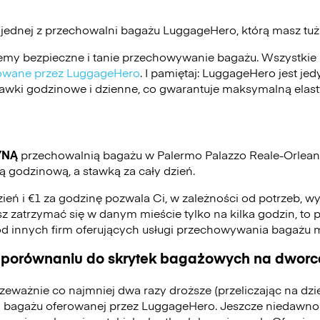
 jednej z przechowalni bagażu
LuggageHero
, którą masz tu
my bezpieczne i tanie przechowywanie bagażu. Wszystkie 
ikowane przez LuggageHero
. I pamiętaj: LuggageHero jest j
stawki godzinowe i dzienne, co gwarantuje maksymalną elas
YNĄ
przechowalnią bagażu w Palermo Palazzo Reale-Orleans
 godzinową, a stawką za cały dzień.
zień i €1 za godzinę pozwala Ci, w zależności od potrzeb, w
jesz zatrzymać się w danym mieście tylko na kilka godzin, to p
od innych firm oferujących usługi przechowywania bagażu
 porównaniu do skrytek bagażowych na dworca
zeważnie co najmniej dwa razy droższe (przeliczając na dz
 bagażu oferowanej przez LuggageHero. Jeszcze niedawno