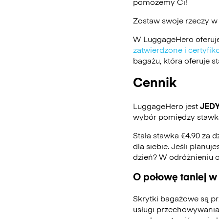
pomożemy Ci!
Zostaw swoje rzeczy w
W LuggageHero oferuje
zatwierdzone i certyf
bagażu, która oferuje 
Cennik
LuggageHero jest
JED
wybór pomiędzy stawką
Stała stawka €4.90 za d
dla siebie. Jeśli planu
dzień? W odróżnieniu 
O połowę taniej w
Skrytki bagażowe są pr
usługi przechowywania