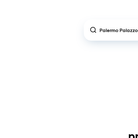
Location
p