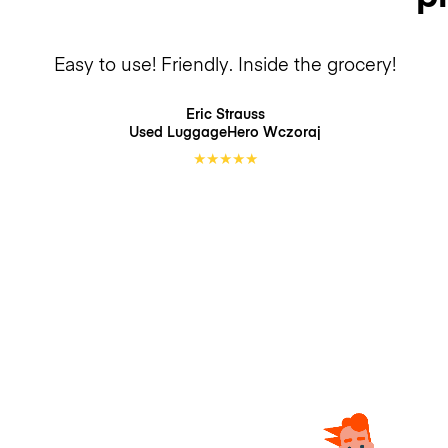
Easy to use! Friendly. Inside the grocery!
Eric Strauss
Used LuggageHero
Wczoraj
★
★
★
★
★