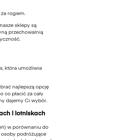
ż za rogiem.
nasze sklepy są
edyną przechowalnią
tyczność.
, która umożliwia
ybrać najlepszą opcję
o co płacić za cały
 my dajemy Ci wybór.
ch i lotniskach
ień) w porównaniu do
 osoby podróżujące