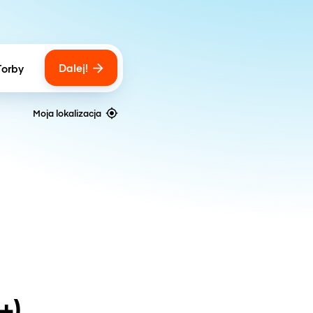
Dalej!
Torby
ber of bags
Moja lokalizacja
+)