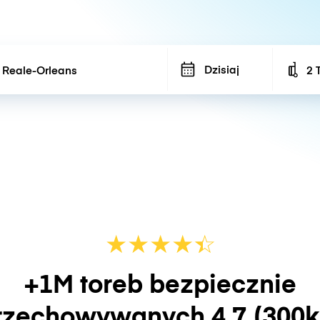
Dzisiaj
2 
Num
★
★
★
★
☆
★
+1M toreb bezpiecznie
rzechowywanych
4.7
(300k