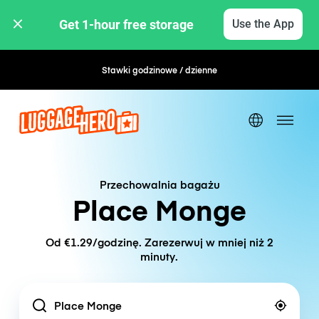
Get 1-hour free storage 
Use the App
Stawki godzinowe / dzienne
Elastyczna rezerwacja
Przechowalnia bagażu
Place Monge
Od €1.29/godzinę. Zarezerwuj w mniej niż 2
minuty.
Location