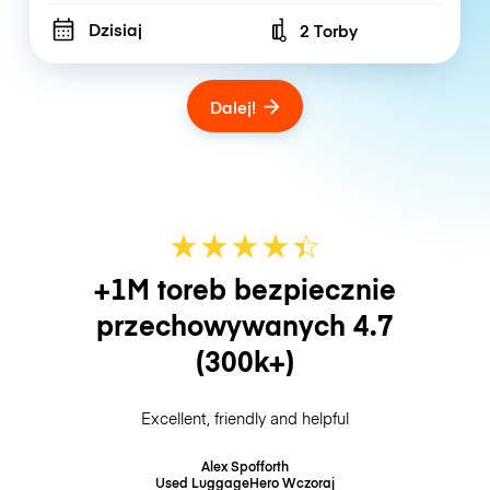
Dzisiaj
2 Torby
Number of bags
Dalej!
★
★
★
★
☆
★
+1M toreb bezpiecznie
przechowywanych
4.7
(300k+)
Excellent, friendly and helpful
Alex Spofforth
Used LuggageHero
Wczoraj