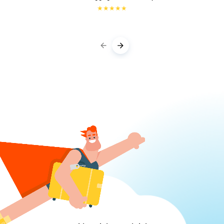
★
★
★
★
★