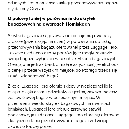
od innych firm oferujących usługi przechowywania bagażu
my dajemy Ci wybór.
O połowę taniej w porównaniu do skrytek
bagażowych na dworcach i lotniskach
Skrytki bagażowe są przeważnie co najmniej dwa razy
droższe (przeliczając na dzień) w porównaniu do usługi
przechowywania bagażu oferowanej przez LuggageHero.
Jeszcze niedawno osoby podróżujące mogły zostawić
swoje bagaże wyłącznie w takich skrytkach bagażowych.
Oferują one jednak bardzo małą elastyczność, jeżeli chodzi
o cenę i przede wszystkim miejsce, do którego trzeba się
udać i zdeponować bagaż.
Z kolei LuggageHero oferuje sklepy w niezliczonej ilości
miejsc, dzięki czemu gdziekolwiek jesteś, zawsze możesz
zostawić swój bagaż w bezpiecznym miejscu. W
przeciwieństwie do skrytek bagażowych na dworcach i
lotniskach, LuggageHero oferuje zarówno stawki
godzinowe, jak i dzienne. LuggageHero stara się oferować
elastyczne i tanie przechowywanie bagażu w Twojej
okolicy o każdej porze.