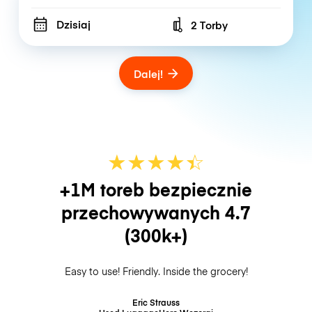
Dzisiaj
2 Torby
Number of bags
Dalej!
★
★
★
★
☆
★
+1M toreb bezpiecznie
przechowywanych
4.7
(300k+)
Easy to use! Friendly. Inside the grocery!
Eric Strauss