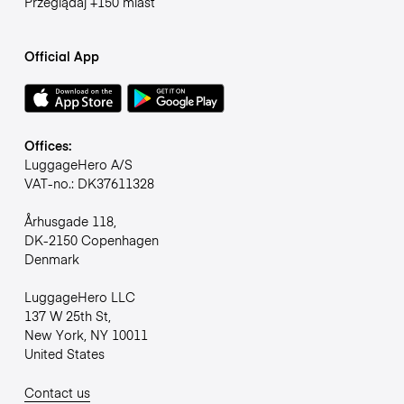
Przeglądaj +150 miast
Official App
Offices:
LuggageHero A/S
VAT-no.: DK37611328
Århusgade 118,
DK-2150 Copenhagen
Denmark
LuggageHero LLC
137 W 25th St,
New York, NY 10011
United States
Contact us