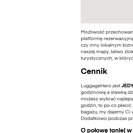
Możliwość przechowania
platformę rezerwacyjną
czy inny lokalnym bizn
naszej mapy, łatwo zlo
turystycznych, w któr
Cennik
LuggageHero jest
JED
godzinową a stawką dzie
możesz wybrać najlepszą
godzin, to po co płaci
bagażu, my dajemy Ci 
Dodatkowo podczas pro
O połowę taniej w