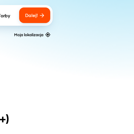
Dalej!
Torby
ber of bags
Moja lokalizacja
+)