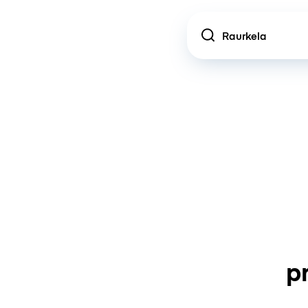
Location
p