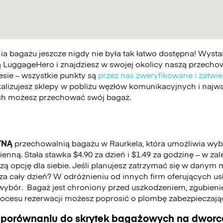
 bagażu jeszcze nigdy nie była tak łatwo dostępna! Wystar
 LuggageHero i znajdziesz w swojej okolicy naszą przechowa
esie – wszystkie punkty są
przez nas zweryfikowane i zatwi
kalizujesz sklepy w pobliżu węzłów komunikacyjnych i najwa
ych możesz przechować swój bagaż.
YNĄ
przechowalnią bagażu w Raurkela, która umożliwia wy
nną. Stała stawka $4.90 za dzień i $1.49 za godzinę – w za
 opcję dla siebie. Jeśli planujesz zatrzymać się w danym mi
ć za cały dzień? W odróżnieniu od innych firm oferujących u
wybór.
Bagaż jest chroniony przed uszkodzeniem, zgubienie
cesu rezerwacji możesz poprosić o plombę zabezpieczają
 porównaniu do skrytek bagażowych na dworca