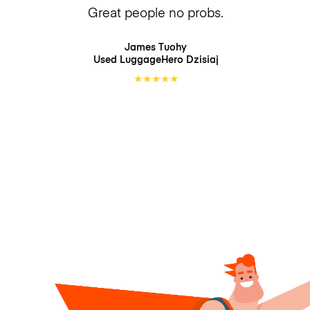
Great people no probs.
James Tuohy
Used LuggageHero
Dzisiaj
★
★
★
★
★