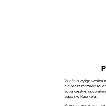
P
Właśnie wylądowałeś na
nie masz możliwości od
sobą ciężkie, spowalni
bagaż w Raurkela.
Przy następnej wizycie