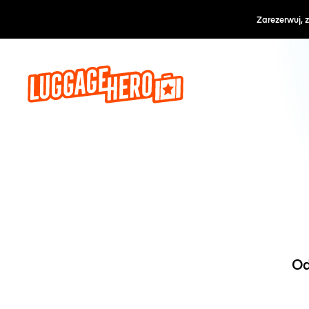
Zarezerwuj, 
Od