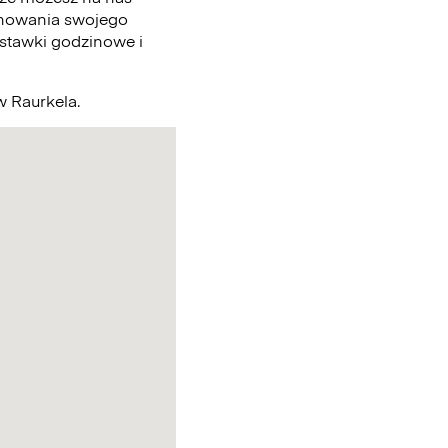
chowania swojego
 stawki godzinowe i
w Raurkela.