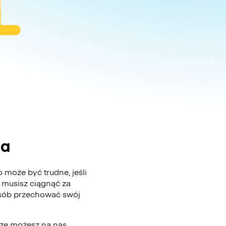
la
 może być trudne, jeśli
 musisz ciągnąć za
posób przechować swój
sze możesz na nas