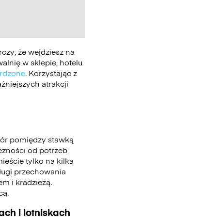
czy, że wejdziesz na
lnię w sklepie, hotelu
erdzone
. Korzystając z
żniejszych atrakcji
bór pomiędzy stawką
leżności od potrzeb
eście tylko na kilka
sługi przechowania
m i kradzieżą.
cą.
ch i lotniskach