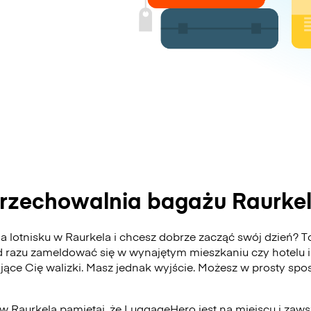
rzechowalnia bagażu Raurke
 lotnisku w Raurkela i chcesz dobrze zacząć swój dzień? To
 razu zameldować się w wynajętym mieszkaniu czy hotelu i
ające Cię walizki. Masz jednak wyjście. Możesz w prosty s
 w Raurkela pamiętaj, że LuggageHero jest na miejscu i zaw