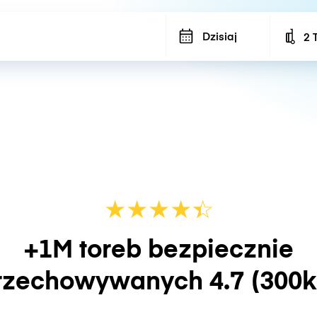
Dzisiaj
2 
Num
★
★
★
★
☆
★
+1M toreb bezpiecznie
rzechowywanych
4.7
(300k