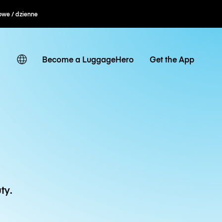
owe / dzienne
Become a LuggageHero
Get the App
ty.