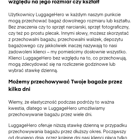
względu na jego rozmiar czy kształt
Użytkownicy LuggageHero w każdym naszym punkcie
mogą przechować bagaż dowolnego rozmiaru lub kształtu.
Bez znaczenia czy to sprzęt narciarski, sprzęt fotograficzny,
czy też po prostu plecak. Innymi słowy, możesz skorzystać
z przechowalni bagażu, przechowalni walizek, depozytu
bagażowego czy jakkolwiek inaczej nazywają to nasi
zadowoleni klienci – my pomieścimy dosłownie wszystko.
Klienci LuggageHero bez względu na to, co przechowują,
mogą zdecydować się na rozliczenie godzinowe lub
wybrać stawkę dzienną.
Możemy przechowywać Twoje bagaże przez
kilka dni
Wiemy, że elastyczność podczas podróży to ważna
kwestia, dlatego w LuggageHero umożliwiamy
przechowywanie bagażu przez wiele dni.
LuggageHero oferuje niższą stawkę dzienną w przypadku
przechowywania bagażu przez dłuższy okres. Począwszy
od drugiego dnia, przez kolejne dni nasi klienci płacą tylko