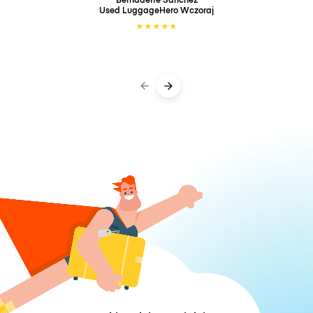
Used LuggageHero
Wczoraj
★
★
★
★
★