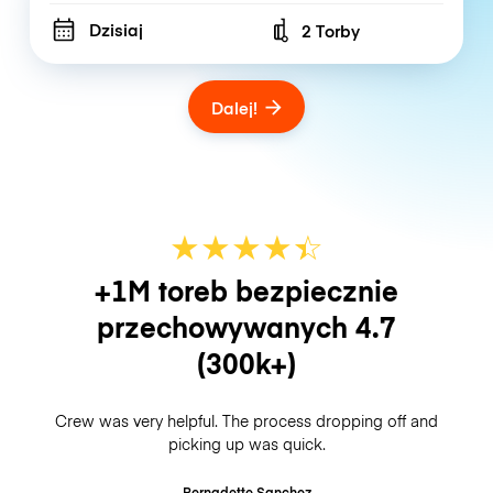
Dzisiaj
2 Torby
Number of bags
Dalej!
★
★
★
★
☆
★
+1M toreb bezpiecznie
przechowywanych
4.7
(300k+)
Crew was very helpful. The process dropping off and
picking up was quick.
Bernadette Sanchez