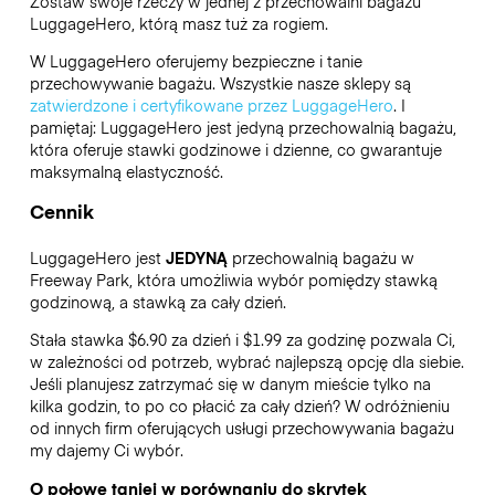
Zostaw swoje rzeczy w jednej z przechowalni bagażu
LuggageHero
, którą masz tuż za rogiem.
W LuggageHero oferujemy bezpieczne i tanie
przechowywanie bagażu. Wszystkie nasze sklepy są
zatwierdzone i certyfikowane przez LuggageHero
. I
pamiętaj: LuggageHero jest jedyną przechowalnią bagażu,
która oferuje stawki godzinowe i dzienne, co gwarantuje
maksymalną elastyczność.
Cennik
LuggageHero jest
JEDYNĄ
przechowalnią bagażu w
Freeway Park, która umożliwia wybór pomiędzy stawką
godzinową, a stawką za cały dzień.
Stała stawka $6.90 za dzień i $1.99 za godzinę pozwala Ci,
w zależności od potrzeb, wybrać najlepszą opcję dla siebie.
Jeśli planujesz zatrzymać się w danym mieście tylko na
kilka godzin, to po co płacić za cały dzień? W odróżnieniu
od innych firm oferujących usługi przechowywania bagażu
my dajemy Ci wybór.
O połowę taniej w porównaniu do skrytek