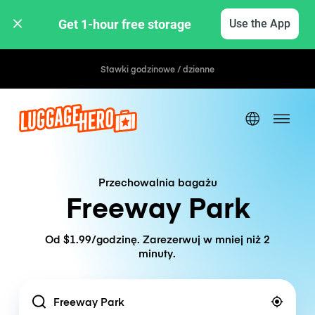
Get 1-hour free storage 
Use the App
Stawki godzinowe / dzienne
Przechowalnia bagażu
Freeway Park
Od $1.99/godzinę. Zarezerwuj w mniej niż 2
minuty.
Location