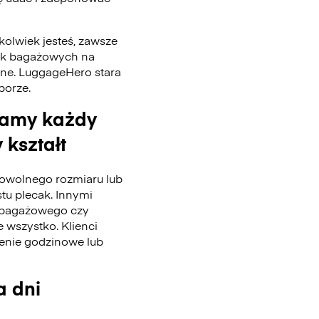
kolwiek jesteś, zawsze
tek bagażowych na
nne. LuggageHero stara
 porze.
wamy każdy
 kształt
wolnego rozmiaru lub
stu plecak. Innymi
u bagażowego czy
 wszystko. Klienci
enie godzinowe lub
a dni