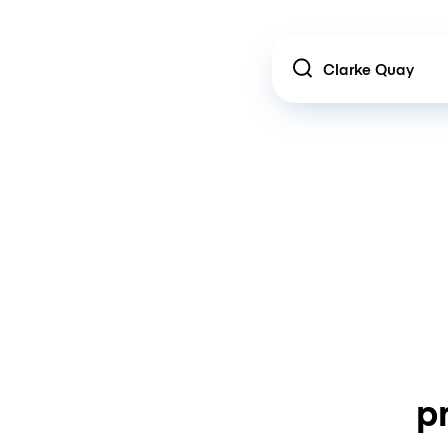
Location
p