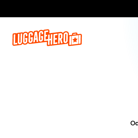
Zarezerwuj, 
Od