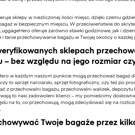
ruje sklepy w niezliczonej ilości miejsc, dzięki czemu gdzie
bagaż w bezpiecznym miejscu. W przeciwieństwie do skry
 LuggageHero oferuje zarówno stawki godzinowe, jak i dzie
e i tanie przechowywanie bagażu w Twojej okolicy o każdej
eryfikowanych sklepach przecho
 – bez względu na jego rozmiar czy
ero w każdym naszym punkcie mogą przechować bagaż do
czy to sprzęt narciarski, sprzęt fotograficzny, czy też po pro
tać z przechowalni bagażu, przechowalni walizek, depozyt
ywają to nasi zadowoleni klienci – my pomieścimy dosłownie
du na to, co przechowują, mogą zdecydować się na rozlicz
.
howywać Twoje bagaże przez kilk