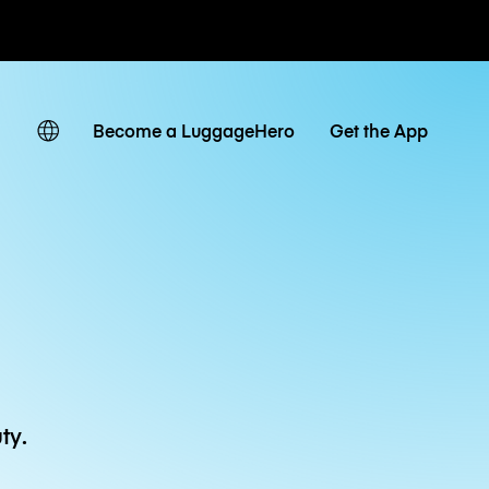
owe / dzienne
Become a LuggageHero
Get the App
ty.