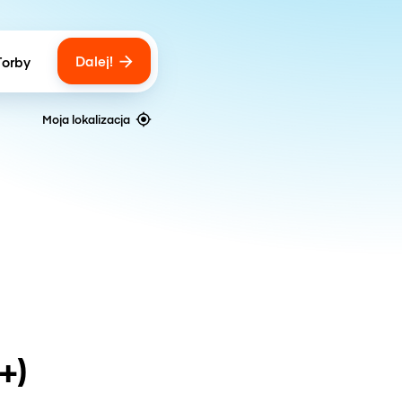
Dalej!
Torby
ber of bags
Moja lokalizacja
+)