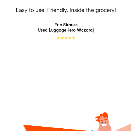
Easy to use! Friendly. Inside the grocery!
Eric Strauss
Used LuggageHero
Wczoraj
★
★
★
★
★