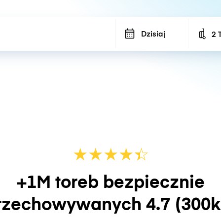
Dzisiaj
2 
Num
★
★
★
★
☆
★
+1M toreb bezpiecznie
rzechowywanych
4.7
(300k