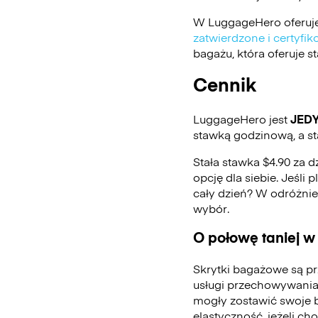
W LuggageHero oferuje
zatwierdzone i certyf
bagażu, która oferuje 
Cennik
LuggageHero jest
JED
stawką godzinową, a st
Stała stawka $4.90 za d
opcję dla siebie. Jeśli
cały dzień? W odróżni
wybór.
O połowę taniej w
Skrytki bagażowe są pr
usługi przechowywania
mogły zostawić swoje 
elastyczność, jeżeli ch