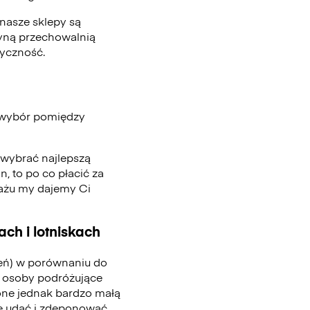
nasze sklepy są
edyną przechowalnią
tyczność.
 wybór pomiędzy
, wybrać najlepszą
n, to po co płacić za
gażu my dajemy Ci
ch i lotniskach
ień) w porównaniu do
 osoby podróżujące
one jednak bardzo małą
się udać i zdeponować