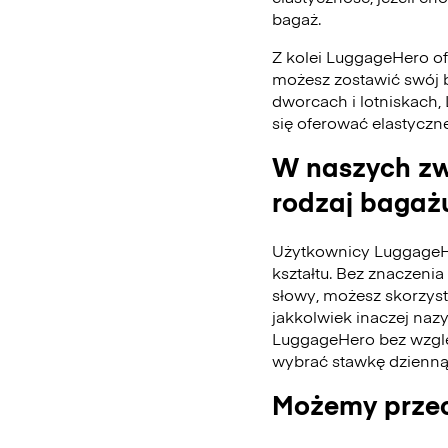
bagaż.
Z kolei LuggageHero ofe
możesz zostawić swój 
dworcach i lotniskach,
się oferować elastyczn
W naszych zw
rodzaj bagażu
Użytkownicy LuggageH
kształtu. Bez znaczenia 
słowy, możesz skorzys
jakkolwiek inaczej naz
LuggageHero bez wzglę
wybrać stawkę dzienną
Możemy przec