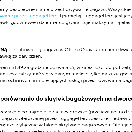
my bezpieczne i tanie przechowywanie bagażu. Wszystkie 
ikowane przez LuggageHero
. I pamiętaj: LuggageHero jest j
stawki godzinowe i dzienne, co gwarantuje maksymalną elas
YNĄ
przechowalnią bagażu w Clarke Quay, która umożliwia
awką za cały dzień.
zień i $1.49 za godzinę pozwala Ci, w zależności od potrzeb
 planujesz zatrzymać się w danym mieście tylko na kilka godzi
eniu od innych firm oferujących usługi przechowywania ba
 porównaniu do skrytek bagażowych na dworca
zeważnie co najmniej dwa razy droższe (przeliczając na dz
 bagażu oferowanej przez LuggageHero. Jeszcze niedawno
bagaże wyłącznie w takich skrytkach bagażowych. Oferują 
odzi o cenę i przede wszystkim miejsce, do którego trzeba 