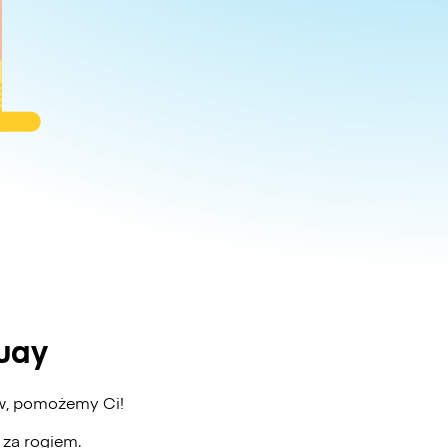
uay
aw, pomożemy Ci!
ż za rogiem.