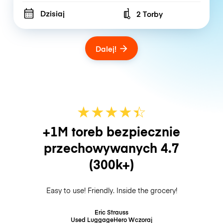
Dzisiaj
2 Torby
Number of bags
Dalej!
★
★
★
★
☆
★
+1M toreb bezpiecznie
przechowywanych
4.7
(300k+)
Easy to use! Friendly. Inside the grocery!
Eric Strauss
Used LuggageHero
Wczoraj