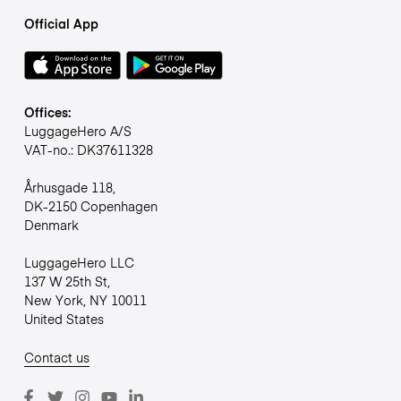
Official App
Offices:
LuggageHero A/S
VAT-no.: DK37611328
Århusgade 118,
DK-2150 Copenhagen
Denmark
LuggageHero LLC
137 W 25th St,
New York, NY 10011
United States
Contact us