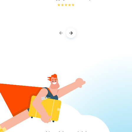
★
★
★
★
★