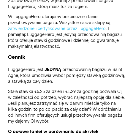
Zostaw swoje rzeczy w jednej z przechowalni bagażu
LuggageHero
, którą masz tuż za rogiem.
W LuggageHero oferujemy bezpieczne i tanie
przechowywanie bagażu. Wszystkie nasze sklepy są
zatwierdzone i certyfikowane przez LuggageHero
. I
pamiętaj: LuggageHero jest jedyną przechowalnią bagażu,
która oferuje stawki godzinowe i dzienne, co gwarantuje
maksymalną elastyczność.
Cennik
LuggageHero jest
JEDYNĄ
przechowalnią bagażu w Saint-
Agne, która umożliwia wybór pomiędzy stawką godzinową,
a stawką za cały dzień.
Stała stawka €5.25 za dzień i €1.29 za godzinę pozwala Ci,
w zależności od potrzeb, wybrać najlepszą opcję dla siebie.
Jeśli planujesz zatrzymać się w danym mieście tylko na
kilka godzin, to po co płacić za cały dzień? W odróżnieniu
od innych firm oferujących usługi przechowywania bagażu
my dajemy Ci wybór.
O połowę taniej w porównaniu do skrytek