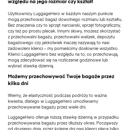
względu na jego rozmiar czy kształt
Użytkownicy LuggageHero w każdym naszym punkcie
mogą przechować bagaż dowolnego rozmiaru lub kształtu.
Bez znaczenia czy to sprzęt narciarski, sprzęt fotograficzny,
czy też po prostu plecak. Innymi słowy, możesz skorzystać
z przechowalni bagażu, przechowalni walizek, depozytu
bagażowego czy jakkolwiek inaczej nazywają to nasi
zadowoleni klienci – my pomieścimy dosłownie wszystko.
Klienci LuggageHero bez względu na to, co przechowują,
mogą zdecydować się na rozliczenie godzinowe lub
wybrać stawkę dzienną.
Możemy przechowywać Twoje bagaże przez
kilka dni
Wiemy, że elastyczność podczas podróży to ważna
kwestia, dlatego w LuggageHero umożliwiamy
przechowywanie bagażu przez wiele dni.
LuggageHero oferuje niższą stawkę dzienną w przypadku
przechowywania bagażu przez dłuższy okres. Począwszy
od drugiego dnia, przez kolejne dni nasi klienci płacą tylko