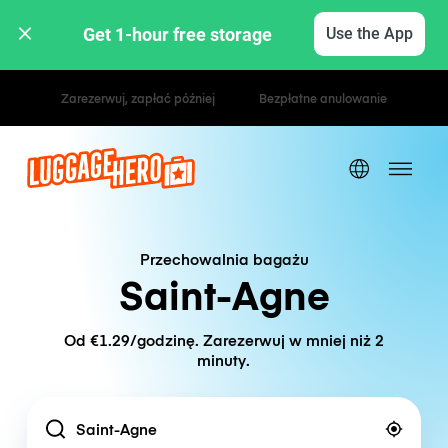
Get 1-hour free storage 
Use the App
Stawki godzinowe / dzienne
Przechowalnia bagażu
Saint-Agne
Od €1.29/godzinę. Zarezerwuj w mniej niż 2
minuty.
Location