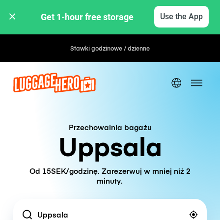
Get 1-hour free storage 
Use the App
Stawki godzinowe / dzienne
Przechowalnia bagażu
Uppsala
Od 15SEK/godzinę. Zarezerwuj w mniej niż 2
minuty.
Location