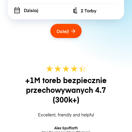
Dzisiaj
2 Torby
Number of bags
Dalej!
★
★
★
★
☆
★
+1M toreb bezpiecznie
przechowywanych
4.7
(300k+)
Excellent, friendly and helpful
Alex Spofforth