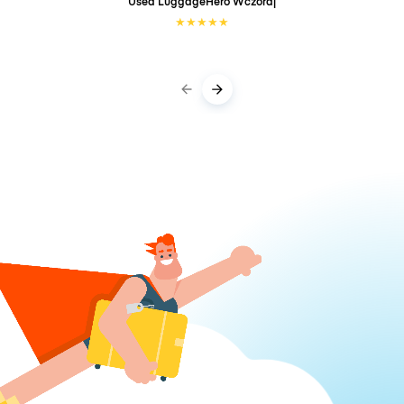
Used LuggageHero
Wczoraj
★
★
★
★
★