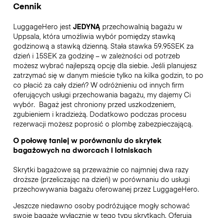
Cennik
LuggageHero jest
JEDYNĄ
przechowalnią bagażu w
Uppsala, która umożliwia wybór pomiędzy stawką
godzinową a stawką dzienną. Stała stawka 59.95SEK za
dzień i 15SEK za godzinę – w zależności od potrzeb
możesz wybrać najlepszą opcję dla siebie. Jeśli planujesz
zatrzymać się w danym mieście tylko na kilka godzin, to po
co płacić za cały dzień? W odróżnieniu od innych firm
oferujących usługi przechowania bagażu, my dajemy Ci
wybór.
Bagaż jest chroniony przed uszkodzeniem,
zgubieniem i kradzieżą. Dodatkowo podczas procesu
rezerwacji możesz poprosić o plombę zabezpieczającą.
O połowę taniej w porównaniu do skrytek
bagażowych na dworcach i lotniskach
Skrytki bagażowe są przeważnie co najmniej dwa razy
droższe (przeliczając na dzień) w porównaniu do usługi
przechowywania bagażu oferowanej przez LuggageHero.
Jeszcze niedawno osoby podróżujące mogły schować
swoje bagaże wyłącznie w tego typu skrytkach. Oferują