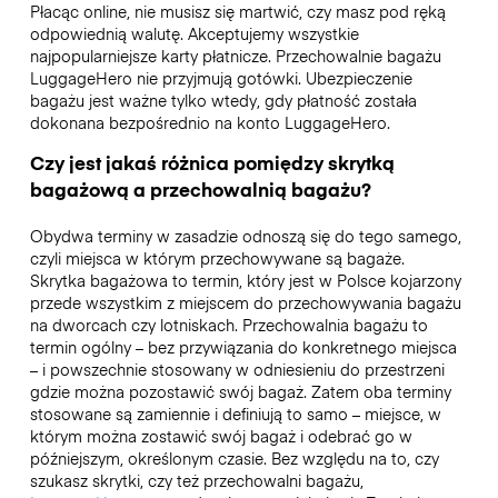
Płacąc online, nie musisz się martwić, czy masz pod ręką
odpowiednią walutę. Akceptujemy wszystkie
najpopularniejsze karty płatnicze. Przechowalnie bagażu
LuggageHero nie przyjmują gotówki. Ubezpieczenie
bagażu jest ważne tylko wtedy, gdy płatność została
dokonana bezpośrednio na konto LuggageHero.
Czy jest jakaś różnica pomiędzy skrytką
bagażową a przechowalnią bagażu?
Obydwa terminy w zasadzie odnoszą się do tego samego,
czyli miejsca w którym przechowywane są bagaże.
Skrytka bagażowa to termin, który jest w Polsce kojarzony
przede wszystkim z miejscem do przechowywania bagażu
na dworcach czy lotniskach. Przechowalnia bagażu to
termin ogólny – bez przywiązania do konkretnego miejsca
– i powszechnie stosowany w odniesieniu do przestrzeni
gdzie można pozostawić swój bagaż. Zatem oba terminy
stosowane są zamiennie i definiują to samo – miejsce, w
którym można zostawić swój bagaż i odebrać go w
późniejszym, określonym czasie. Bez względu na to, czy
szukasz skrytki, czy też przechowalni bagażu,