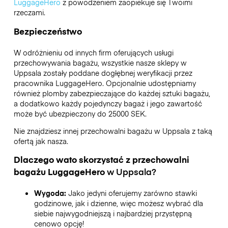
LuggageHero
z powodzeniem zaopiekuje się Twoimi
rzeczami.
Bezpieczeństwo
W odróżnieniu od innych firm oferujących usługi
przechowywania bagażu,
wszystkie nasze sklepy w
Uppsala
zostały poddane dogłębnej weryfikacji przez
pracownika LuggageHero. Opcjonalnie udostępniamy
również plomby zabezpieczające do każdej sztuki bagażu,
a dodatkowo każdy pojedynczy bagaż i jego zawartość
może być ubezpieczony do
25000 SEK
.
Nie znajdziesz innej przechowalni bagażu w
Uppsala
z taką
ofertą jak nasza.
Dlaczego wato skorzystać z przechowalni
bagażu
LuggageHero
w
Uppsala
?
Wygoda:
Jako jedyni oferujemy zarówno stawki
godzinowe, jak i dzienne, więc możesz wybrać dla
siebie najwygodniejszą i najbardziej przystępną
cenowo opcję!