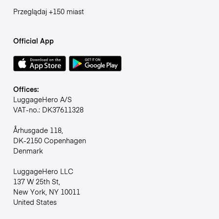
Przeglądaj +150 miast
Official App
Offices:
LuggageHero A/S
VAT-no.: DK37611328
Århusgade 118,
DK-2150 Copenhagen
Denmark
LuggageHero LLC
137 W 25th St,
New York, NY 10011
United States