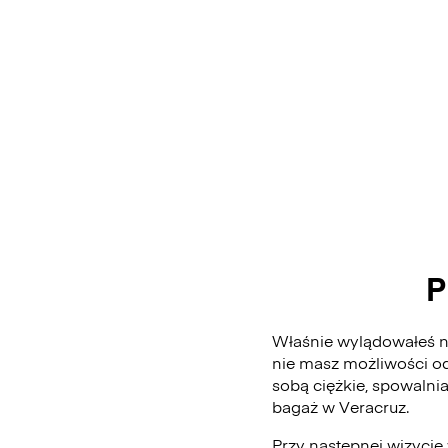
P
Właśnie wylądowałeś na
nie masz możliwości od
sobą ciężkie, spowalni
bagaż w Veracruz.
Przy następnej wizycie