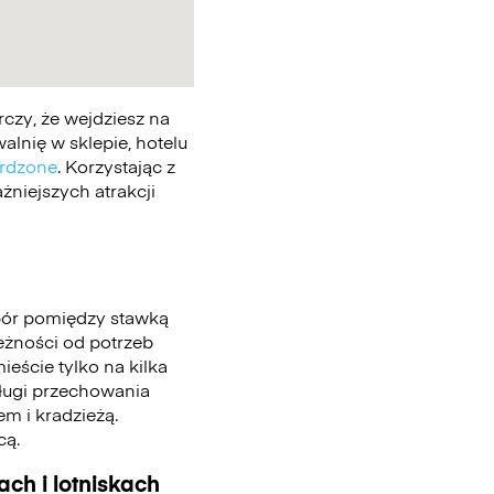
czy, że wejdziesz na
lnię w sklepie, hotelu
erdzone
. Korzystając z
żniejszych atrakcji
bór pomiędzy stawką
leżności od potrzeb
eście tylko na kilka
sługi przechowania
m i kradzieżą.
cą.
ch i lotniskach