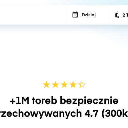
Dzisiaj
2 
Num
★
★
★
★
☆
★
+1M toreb bezpiecznie
rzechowywanych
4.7
(300k