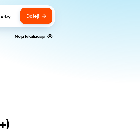
Dalej!
Torby
ber of bags
Moja lokalizacja
+)