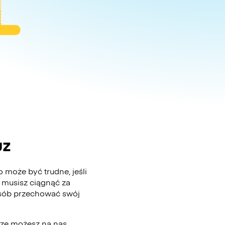
uz
 może być trudne, jeśli
 musisz ciągnąć za
posób przechować swój
wsze możesz na nas