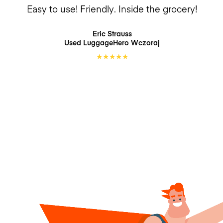
Easy to use! Friendly. Inside the grocery!
Eric Strauss
Used LuggageHero
Wczoraj
★
★
★
★
★