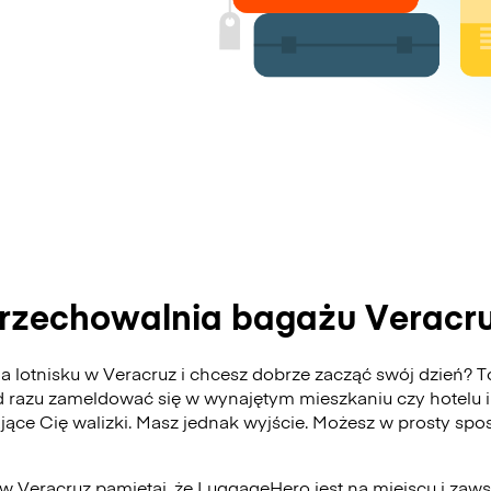
rzechowalnia bagażu Veracr
 lotnisku w Veracruz i chcesz dobrze zacząć swój dzień? To
 razu zameldować się w wynajętym mieszkaniu czy hotelu i
ające Cię walizki. Masz jednak wyjście. Możesz w prosty s
 w Veracruz pamiętaj, że LuggageHero jest na miejscu i za