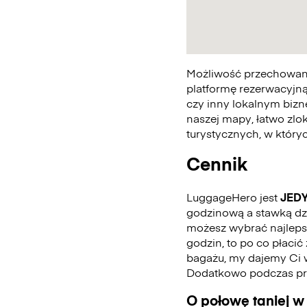
Możliwość przechowania
platformę rezerwacyjną
czy inny lokalnym bizn
naszej mapy, łatwo zlo
turystycznych, w któr
Cennik
LuggageHero jest
JED
godzinową a stawką dzie
możesz wybrać najlepszą
godzin, to po co płaci
bagażu, my dajemy Ci 
Dodatkowo podczas pro
O połowę taniej w