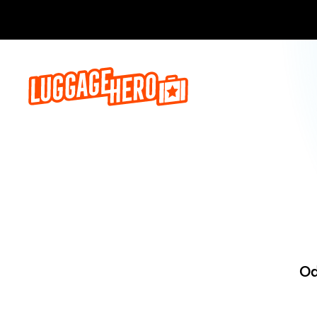
Zarezerwuj, 
Od