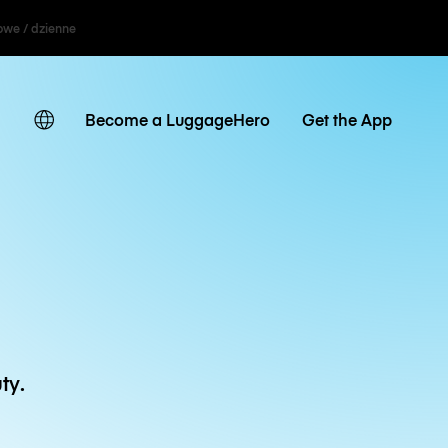
owe / dzienne
Become a LuggageHero
Get the App
ty.