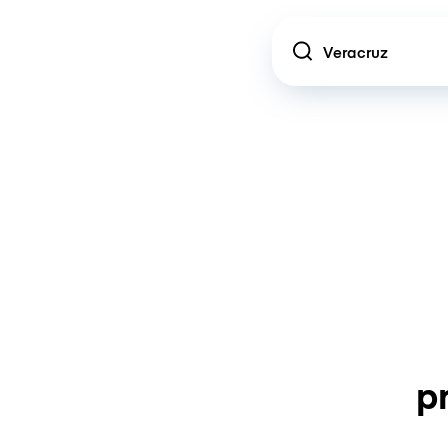
Location
p