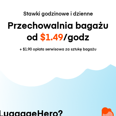
Stawki godzinowe i dzienne
Przechowalnia bagażu
od
$1.49
/godz
+
$1.90
opłata serwisowa za sztukę bagażu
 LuggageHero?