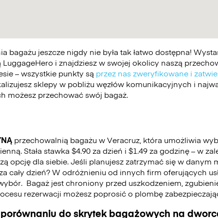
 bagażu jeszcze nigdy nie była tak łatwo dostępna! Wystar
 LuggageHero i znajdziesz w swojej okolicy naszą przechowa
esie – wszystkie punkty są
przez nas zweryfikowane i zatwi
kalizujesz sklepy w pobliżu węzłów komunikacyjnych i najwa
ych możesz przechować swój bagaż.
YNĄ
przechowalnią bagażu w Veracruz, która umożliwia wy
nną. Stała stawka $4.90 za dzień i $1.49 za godzinę – w za
 opcję dla siebie. Jeśli planujesz zatrzymać się w danym mi
ć za cały dzień? W odróżnieniu od innych firm oferujących u
wybór.
Bagaż jest chroniony przed uszkodzeniem, zgubienie
cesu rezerwacji możesz poprosić o plombę zabezpieczają
 porównaniu do skrytek bagażowych na dworca