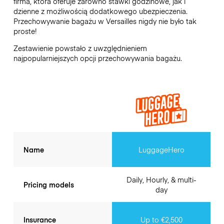
firma, która oferuje zarówno stawki godzinowe, jak i
dzienne z możliwością dodatkowego ubezpieczenia.
Przechowywanie bagażu w
Versailles
nigdy nie było tak
proste!
Zestawienie powstało z uwzględnieniem
najpopularniejszych opcji przechowywania bagażu.
Name
LuggageHero
Daily, Hourly, & multi-
Pricing models
day
Insurance
Up to €2,500