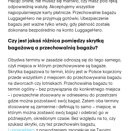
Płacąc online, nie musisz się martwić, czy masz pod ręką
odpowiednią walutę. Akceptujemy wszystkie
najpopularniejsze karty płatnicze. Przechowalnie bagażu
LuggageHero nie przyjmują gotówki. Ubezpieczenie
bagażu jest ważne tylko wtedy, gdy płatność została
dokonana bezpośrednio na konto LuggageHero.
Czy jest jakaś różnica pomiędzy skrytką
bagażową a przechowalnią bagażu?
Obydwa terminy w zasadzie odnoszą się do tego samego,
czyli miejsca w którym przechowywane są bagaże.
Skrytka bagażowa to termin, który jest w Polsce kojarzony
przede wszystkim z miejscem do przechowywania bagażu
na dworcach czy lotniskach. Przechowalnia bagażu to
termin ogólny – bez przywiązania do konkretnego miejsca
– i powszechnie stosowany w odniesieniu do przestrzeni
gdzie można pozostawić swój bagaż. Zatem oba terminy
stosowane są zamiennie i definiują to samo – miejsce, w
którym można zostawić swój bagaż i odebrać go w
późniejszym, określonym czasie. Bez względu na to, czy
szukasz skrytki, czy też przechowalni bagażu,
LuggageHero
z powodzeniem zaopiekuje się Twoimi