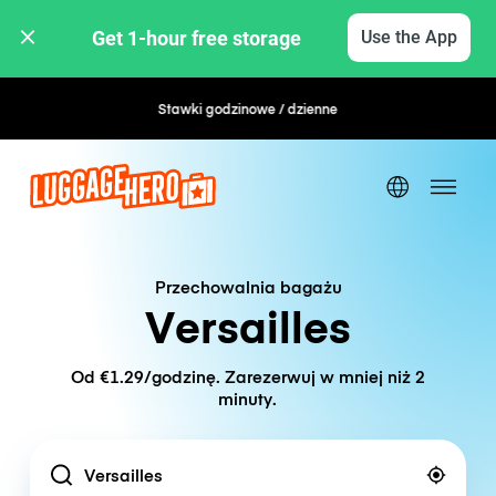
Get 1-hour free storage 
Use the App
Stawki godzinowe / dzienne
Elastyczna rezerwacja
Przechowalnia bagażu
Versailles
Od €1.29/godzinę. Zarezerwuj w mniej niż 2
minuty.
Location