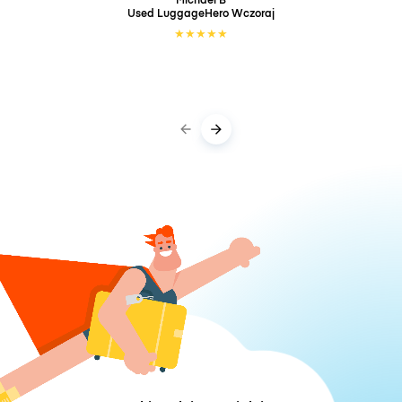
Used LuggageHero
Wczoraj
★
★
★
★
★