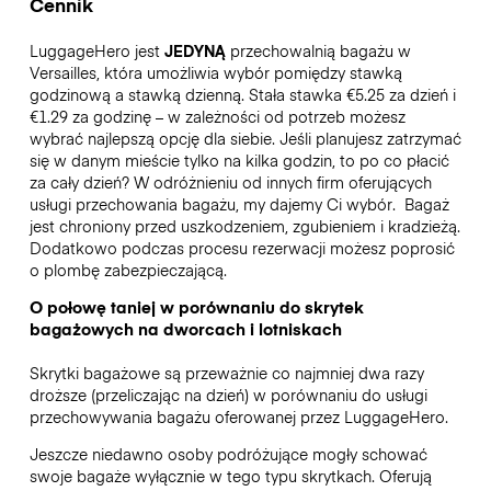
Cennik
LuggageHero jest
JEDYNĄ
przechowalnią bagażu w
Versailles, która umożliwia wybór pomiędzy stawką
godzinową a stawką dzienną. Stała stawka €5.25 za dzień i
€1.29 za godzinę – w zależności od potrzeb możesz
wybrać najlepszą opcję dla siebie. Jeśli planujesz zatrzymać
się w danym mieście tylko na kilka godzin, to po co płacić
za cały dzień? W odróżnieniu od innych firm oferujących
usługi przechowania bagażu, my dajemy Ci wybór.
Bagaż
jest chroniony przed uszkodzeniem, zgubieniem i kradzieżą.
Dodatkowo podczas procesu rezerwacji możesz poprosić
o plombę zabezpieczającą.
O połowę taniej w porównaniu do skrytek
bagażowych na dworcach i lotniskach
Skrytki bagażowe są przeważnie co najmniej dwa razy
droższe (przeliczając na dzień) w porównaniu do usługi
przechowywania bagażu oferowanej przez LuggageHero.
Jeszcze niedawno osoby podróżujące mogły schować
swoje bagaże wyłącznie w tego typu skrytkach. Oferują