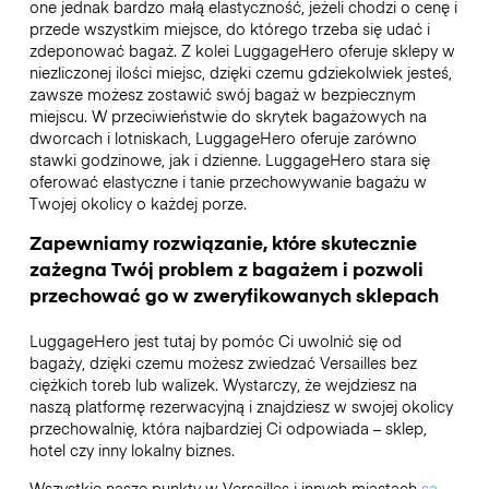
one jednak bardzo małą elastyczność, jeżeli chodzi o cenę i
przede wszystkim miejsce, do którego trzeba się udać i
zdeponować bagaż. Z kolei LuggageHero oferuje sklepy w
niezliczonej ilości miejsc, dzięki czemu gdziekolwiek jesteś,
zawsze możesz zostawić swój bagaż w bezpiecznym
miejscu. W przeciwieństwie do skrytek bagażowych na
dworcach i lotniskach, LuggageHero oferuje zarówno
stawki godzinowe, jak i dzienne. LuggageHero stara się
oferować elastyczne i tanie przechowywanie bagażu w
Twojej okolicy o każdej porze.
Zapewniamy rozwiązanie, które skutecznie
zażegna Twój problem z bagażem i pozwoli
przechować go w zweryfikowanych sklepach
LuggageHero jest tutaj by pomóc Ci uwolnić się od
bagaży, dzięki czemu możesz zwiedzać Versailles bez
ciężkich toreb lub walizek. Wystarczy, że wejdziesz na
naszą platformę rezerwacyjną i znajdziesz w swojej okolicy
przechowalnię, która najbardziej Ci odpowiada – sklep,
hotel czy inny lokalny biznes.
Wszystkie nasze punkty w Versailles i innych miastach
są