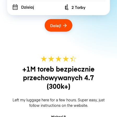
Dzisiaj
2 Torby
Number of bags
Dalej!
★
★
★
★
☆
★
+1M toreb bezpiecznie
przechowywanych
4.7
(300k+)
Left my luggage here for a few hours. Super easy, just
follow instructions on the website.
Michael B