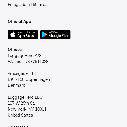
Przeglądaj +150 miast
Official App
Offices:
LuggageHero A/S
VAT-no.: DK37611328
Århusgade 118,
DK-2150 Copenhagen
Denmark
LuggageHero LLC
137 W 25th St,
New York, NY 10011
United States
Contact us