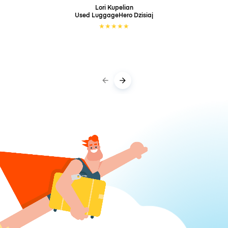
Lori Kupelian
Used LuggageHero
Dzisiaj
★
★
★
★
★