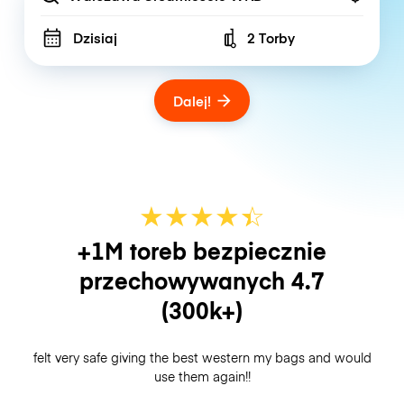
Dzisiaj
2 Torby
Number of bags
Dalej!
★
★
★
★
☆
★
+1M toreb bezpiecznie
przechowywanych
4.7
(300k+)
felt very safe giving the best western my bags and would
use them again!!