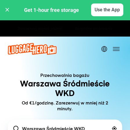
Get 1-hour free storage 
Use the App
Stawki godzinowe / dzienne
Przechowalnia bagażu
Warszawa Śródmieście
WKD
Od €1/godzinę. Zarezerwuj w mniej niż 2
minuty.
Location