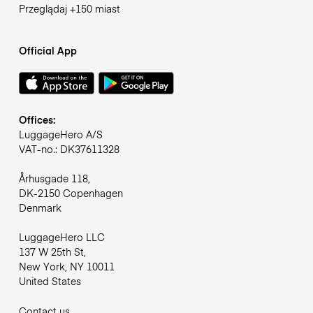
Przeglądaj +150 miast
Official App
Offices:
LuggageHero A/S
VAT-no.: DK37611328
Århusgade 118,
DK-2150 Copenhagen
Denmark
LuggageHero LLC
137 W 25th St,
New York, NY 10011
United States
Contact us