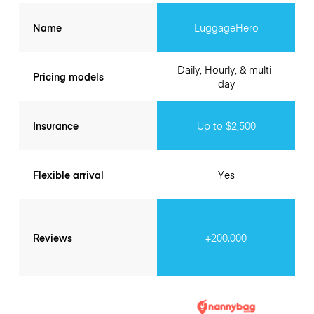
Name
LuggageHero
Daily, Hourly, & multi-
Pricing models
day
Insurance
Up to $2,500
Flexible arrival
Yes
Reviews
+200.000