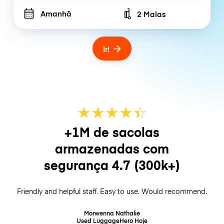
Amanhã
2 Malas
Number of bags
Ir!
★
★
★
★
☆
★
+1M de sacolas
armazenadas com
segurança
4.7
(300k+)
Friendly and helpful staff. Easy to use. Would recommend.
Morwenna Nathalie
Used LuggageHero
Hoje