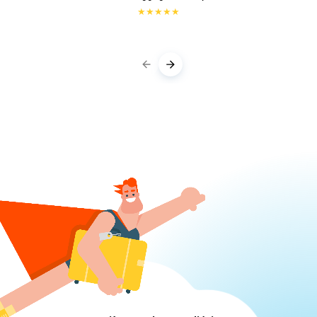
★
★
★
★
★