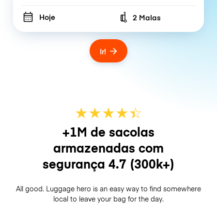
Hoje
2 Malas
Number of bags
Ir!
★
★
★
★
☆
★
+1M de sacolas
armazenadas com
segurança
4.7
(300k+)
All good. Luggage hero is an easy way to find somewhere
local to leave your bag for the day.