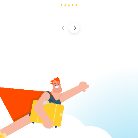
★
★
★
★
★