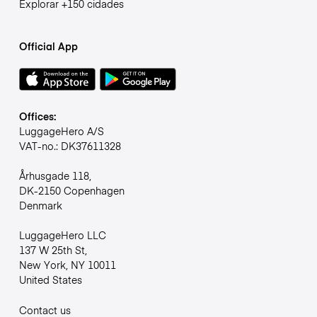
Explorar +150 cidades
Official App
Offices:
LuggageHero A/S
VAT-no.: DK37611328
Århusgade 118,
DK-2150 Copenhagen
Denmark
LuggageHero LLC
137 W 25th St,
New York, NY 10011
United States
Contact us