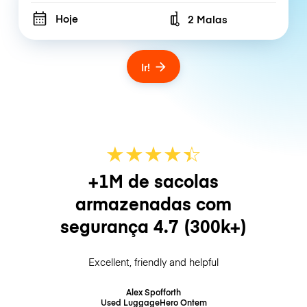
Hoje
2 Malas
Number of bags
Ir!
★
★
★
★
☆
★
+1M de sacolas
armazenadas com
segurança
4.7
(300k+)
Excellent, friendly and helpful
Alex Spofforth
Used LuggageHero
Ontem