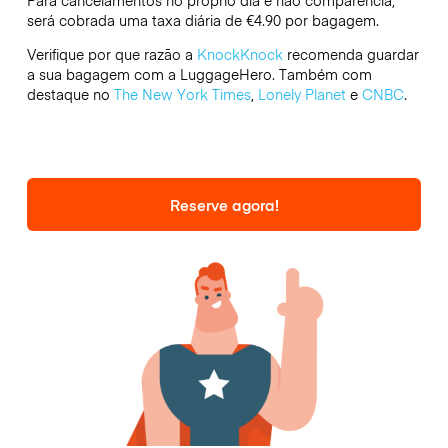
Para cancelamentos no próprio dia e não comparência,
será cobrada uma taxa diária de €4.90 por bagagem.
Verifique por que razão a
KnockKnock
recomenda guardar
a sua bagagem com a LuggageHero. Também com
destaque no
The New York Times
,
Lonely Planet
e
CNBC
.
Reserve agora!