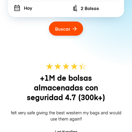
Hoy
2 Bolsas
Number of bags
Buscar
★
★
★
★
☆
★
+1M de bolsas
almacenadas con
seguridad
4.7
(300k+)
felt very safe giving the best western my bags and would
use them again!!
Lori Kupelian