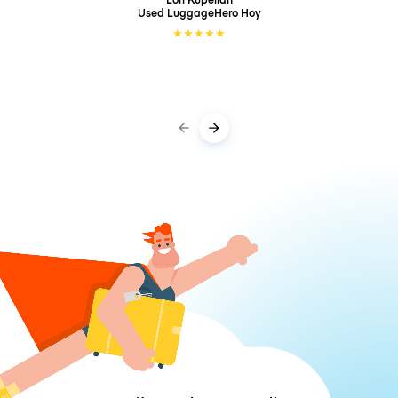
Used LuggageHero
Hoy
★
★
★
★
★