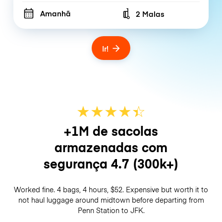
Amanhã
2 Malas
Number of bags
Ir!
★
★
★
★
☆
★
+1M de sacolas
armazenadas com
segurança
4.7
(300k+)
Worked fine. 4 bags, 4 hours, $52. Expensive but worth it to
not haul luggage around midtown before departing from
Penn Station to JFK.