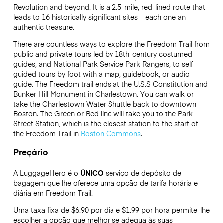
Revolution and beyond. It is a 2.5-mile, red-lined route that
leads to 16 historically significant sites – each one an
authentic treasure.
There are countless ways to explore the Freedom Trail from
public and private tours led by 18th-century costumed
guides, and National Park Service Park Rangers, to self-
guided tours by foot with a map, guidebook, or audio
guide. The Freedom trail ends at the U.S.S Constitution and
Bunker Hill Monument in Charlestown. You can walk or
take the Charlestown Water Shuttle back to downtown
Boston. The Green or Red line will take you to the Park
Street Station, which is the closest station to the start of
the Freedom Trail in
Boston Commons
.
Preçário
A LuggageHero é o
ÚNICO
serviço de depósito de
bagagem que lhe oferece uma opção de tarifa horária e
diária em Freedom Trail.
Uma taxa fixa de $6.90 por dia e $1.99 por hora permite-lhe
escolher a opção que melhor se adequa às suas