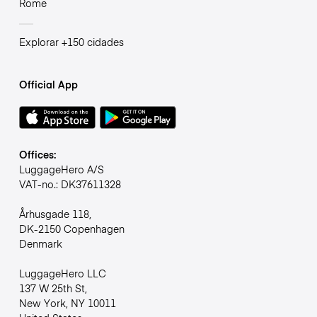
Rome
Explorar +150 cidades
Official App
Offices:
LuggageHero A/S
VAT-no.: DK37611328
Århusgade 118,
DK-2150 Copenhagen
Denmark
LuggageHero LLC
137 W 25th St,
New York, NY 10011