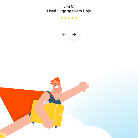
Jim C.
Used LuggageHero
Hoje
★
★
★
★
★