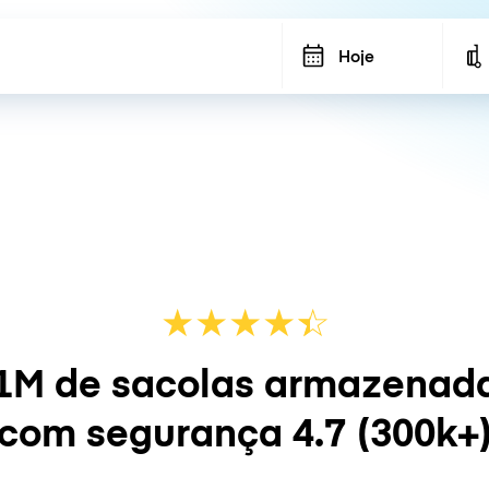
Hoje
★
★
★
★
☆
★
1M de sacolas armazenad
com segurança
4.7
(300k+