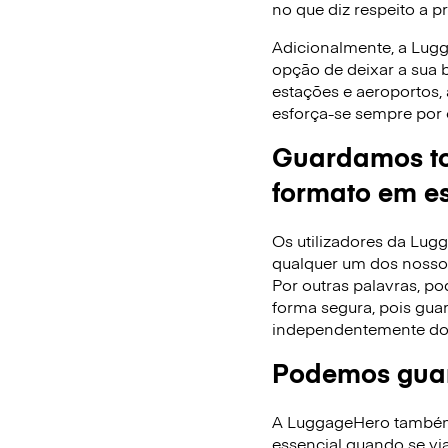
no que diz respeito a p
Adicionalmente, a Lug
opção de deixar a sua
estações e aeroportos,
esforça-se sempre por 
Guardamos to
formato em es
Os utilizadores da Lu
qualquer um dos nossos
Por outras palavras, po
forma segura, pois gua
independentemente do
Podemos guar
A LuggageHero também f
essencial quando se via