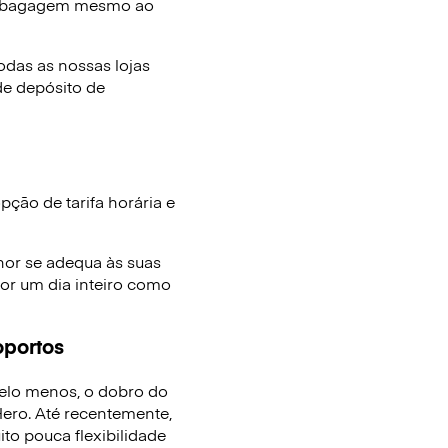
e bagagem mesmo ao
das as nossas lojas
de depósito de
ção de tarifa horária e
hor se adequa às suas
or um dia inteiro como
oportos
elo menos, o dobro do
ro. Até recentemente,
to pouca flexibilidade