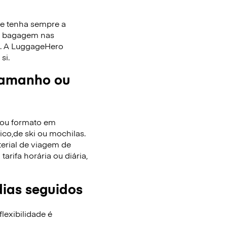
ue tenha sempre a
de bagagem nas
as. A LuggageHero
si.
tamanho ou
/ou formato em
co,de ski ou mochilas.
terial de viagem de
rifa horária ou diária,
dias seguidos
lexibilidade é