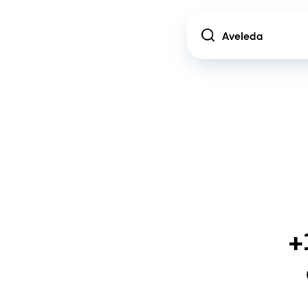
Location
+