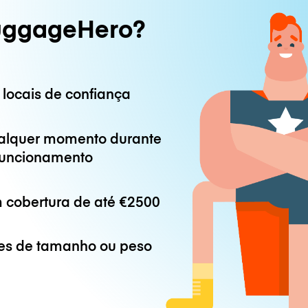
uggageHero?
 locais de confiança
alquer momento durante
 funcionamento
 cobertura de até
€2500
es de tamanho ou peso