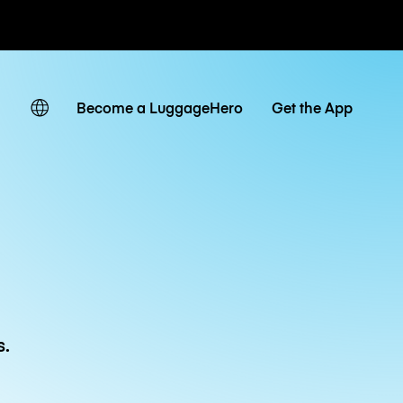
ias / diárias
Become a LuggageHero
Get the App
s.