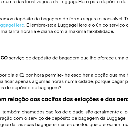
s numa das localizações da
LuggageHero
para depósito d
emos depósito de bagagem de forma segura e acessível. To
LuggageHero
. E lembre-se: a LuggageHero é o único serviço 
a tarifa horária e diária com a máxima flexibilidade.
ICO
serviço de depósito de bagagem que lhe oferece uma op
 por dia e €1 por hora permite-lhe escolher a opção que mel
ia ficar apenas algumas horas numa cidade, porquê pagar p
iços de depósito de bagagem?
m relação aos cacifos das estações e dos aer
, também chamados cacifos de cidade, são geralmente e, p
ração com o serviço de depósito de bagagem da LuggageHe
 guardar as suas bagagens nestes cacifos que ofereciam mui