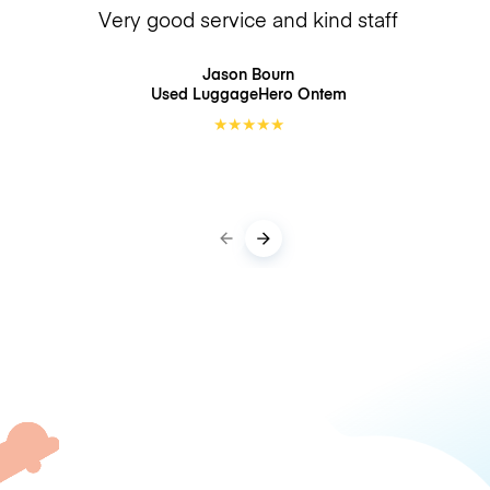
Very good service and kind staff
Jason Bourn
Used LuggageHero
Ontem
★
★
★
★
★