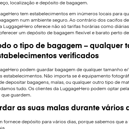
reço, localização e depósito de bagagem.
gageHero tem estabelecimentos em inúmeros locais para q
 bagagem num ambiente seguro. Ao contrário dos cacifos 
 a LuggageHero oferece não só tarifas horárias como diári
oferecer um depósito de bagagem flexível e barato perto de 
do o tipo de bagagem – qualquer 
tabelecimentos verificados
ggageHero podem guardar bagagem de qualquer tamanho e
 estabelecimentos. Não importa se é equipamento fotográfi
de depositar bagagens, malas, ou qualquer outro tipo de ma
rdamos tudo. Os clientes da LuggageHero podem optar pela ta
 que guardem.
dar as suas malas durante vários 
ornece depósito para vários dias, porque sabemos que a f
ja.