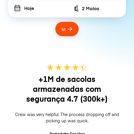
Hoje
2 Malas
Number of bags
Ir!
★
★
★
★
☆
★
+1M de sacolas
armazenadas com
segurança
4.7
(300k+)
Crew was very helpful. The process dropping off and
picking up was quick.
Bernadette Sanchez