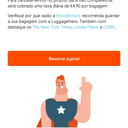
Para cancelamentos no próprio dia e não comparência,
será cobrada uma taxa diária de €4.90 por bagagem.
Verifique por que razão a
KnockKnock
recomenda guardar
a sua bagagem com a LuggageHero. Também com
destaque no
The New York Times
,
Lonely Planet
e
CNBC
.
Reserve agora!