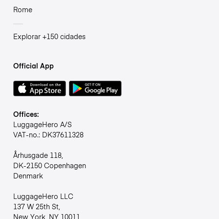
Rome
Explorar +150 cidades
Official App
Offices:
LuggageHero A/S
VAT-no.: DK37611328
Århusgade 118,
DK-2150 Copenhagen
Denmark
LuggageHero LLC
137 W 25th St,
New York, NY 10011