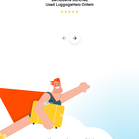
Used LuggageHero
Ontem
★
★
★
★
★