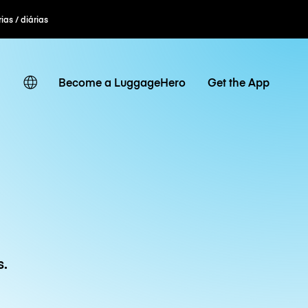
ias / diárias
Become a LuggageHero
Get the App
s.