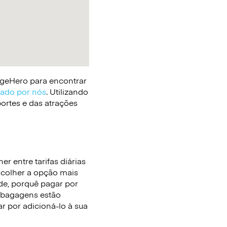
gageHero para encontrar
cado por nós
. Utilizando
portes e das atrações
r entre tarifas diárias
escolher a opção mais
de, porquê pagar por
 bagagens estão
r por adicioná-lo à sua