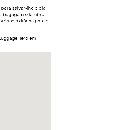
ara salvar-lhe o dia!
ua bagagem e lembre-
árias e diárias para a
a LuggageHero em