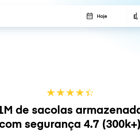
Hoje
★
★
★
★
☆
★
1M de sacolas armazenad
com segurança
4.7
(300k+