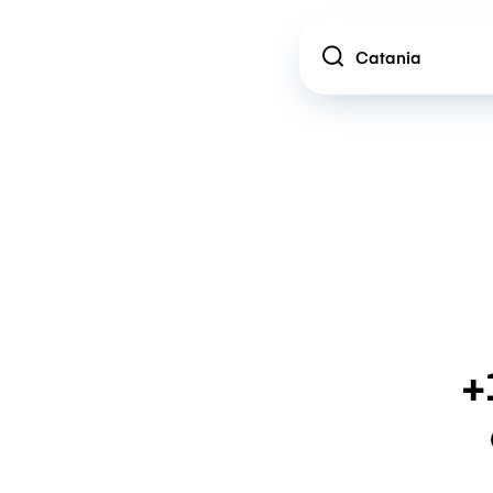
Location
+