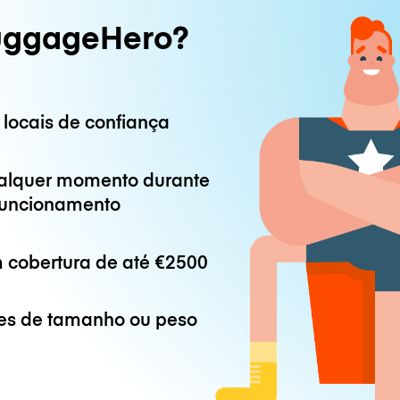
uggageHero?
 locais de confiança
alquer momento durante
 funcionamento
 cobertura de até
€2500
es de tamanho ou peso