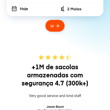
Hoje
2 Malas
Number of bags
Ir!
★
★
★
★
☆
★
+1M de sacolas
armazenadas com
segurança
4.7
(300k+)
Very good service and kind staff
Jason Bourn