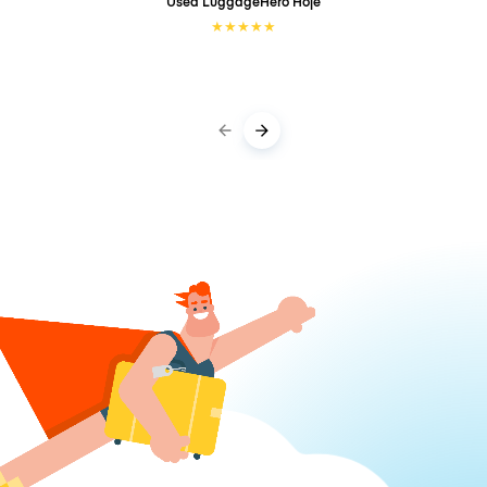
Used LuggageHero
Hoje
★
★
★
★
★