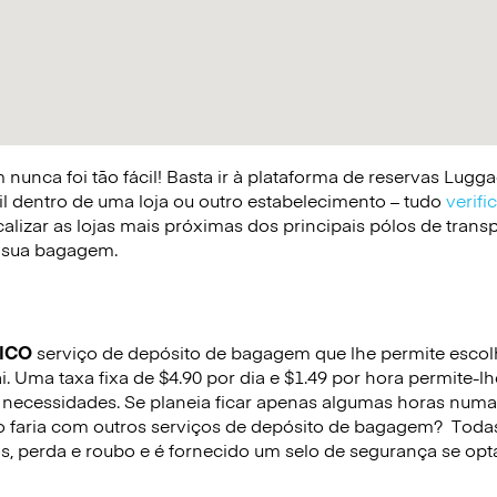
nunca foi tão fácil! Basta ir à plataforma de reservas Lug
il dentro de uma loja ou outro estabelecimento – tudo
verifi
lizar as lojas mais próximas dos principais pólos de trans
 a sua bagagem.
ICO
serviço de depósito de bagagem que lhe permite escolhe
 Uma taxa fixa de $4.90 por dia e $1.49 por hora permite-l
necessidades. Se planeia ficar apenas algumas horas numa
o faria com outros serviços de depósito de bagagem?
Todas
s, perda e roubo e é fornecido um selo de segurança se opta