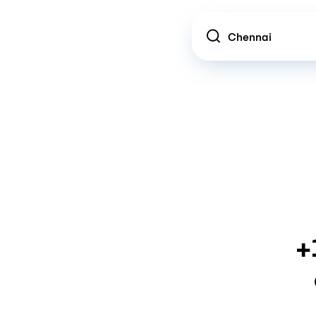
Location
+