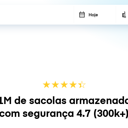
Hoje
★
★
★
★
☆
★
1M de sacolas armazenad
com segurança
4.7
(300k+