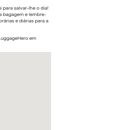
para salvar-lhe o dia!
ua bagagem e lembre-
árias e diárias para a
a LuggageHero em