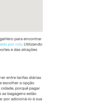
gageHero para encontrar
cado por nós
. Utilizando
portes e das atrações
r entre tarifas diárias
he escolher a opção
 cidade, porquê pagar
 as bagagens estão
r por adicioná-lo à sua