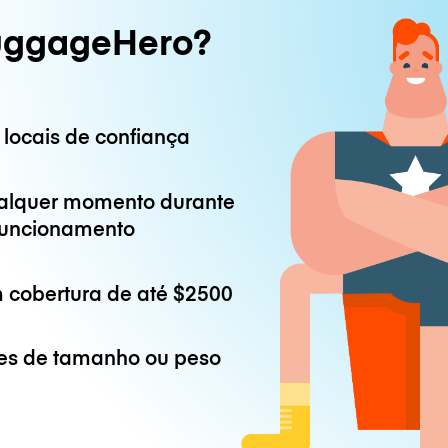
uggageHero?
 locais de confiança
alquer momento durante
 funcionamento
 cobertura de até
$2500
es de tamanho ou peso