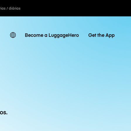
ias / diárias
Become a LuggageHero
Get the App
os.