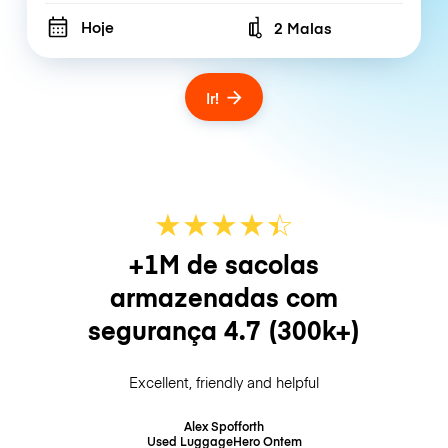
Hoje
2 Malas
Number of bags
Ir!
★
★
★
★
☆
★
+1M de sacolas
armazenadas com
segurança
4.7
(300k+)
Excellent, friendly and helpful
Alex Spofforth
Used LuggageHero
Ontem