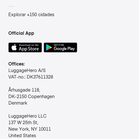
Explorar +150 cidades
Official App
Offices:
LuggageHero A/S
VAT-no.: DK37611328
Århusgade 118,
DK-2150 Copenhagen
Denmark
LuggageHero LLC
137 W 25th St,
New York, NY 10011
United States