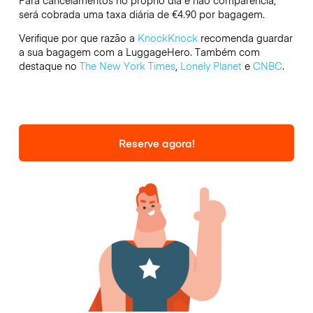
Para cancelamentos no próprio dia e não comparência,
será cobrada uma taxa diária de €4.90 por bagagem.
Verifique por que razão a
KnockKnock
recomenda guardar
a sua bagagem com a LuggageHero. Também com
destaque no
The New York Times
,
Lonely Planet
e
CNBC
.
Reserve agora!