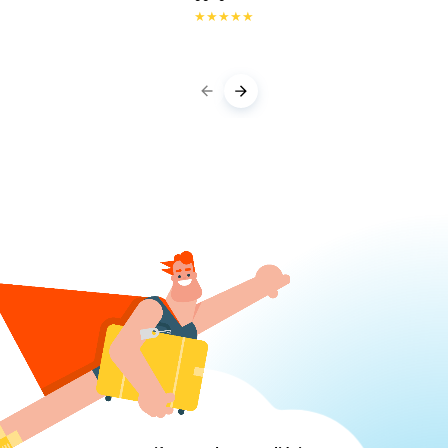
★
★
★
★
★