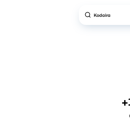
Location
+