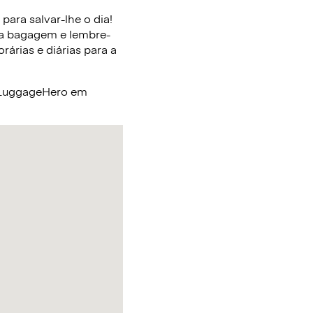
ara salvar-lhe o dia!
ua bagagem e lembre-
árias e diárias para a
a LuggageHero em