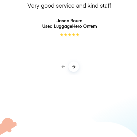
Very good service and kind staff
Jason Bourn
Used LuggageHero
Ontem
★
★
★
★
★