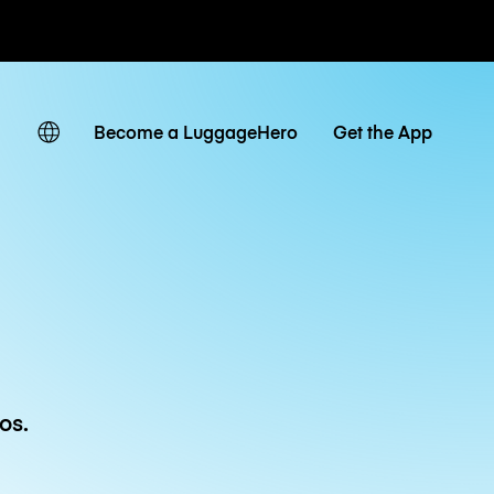
ias / diárias
Become a LuggageHero
Get the App
os.