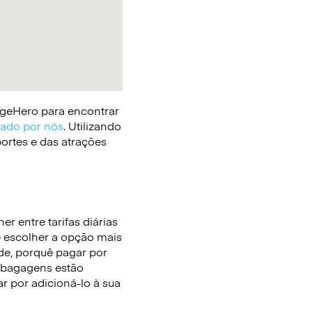
gageHero para encontrar
cado por nós
. Utilizando
portes e das atrações
r entre tarifas diárias
e escolher a opção mais
de, porquê pagar por
 bagagens estão
r por adicioná-lo à sua