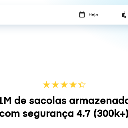
Hoje
★
★
★
★
☆
★
1M de sacolas armazenad
com segurança
4.7
(300k+