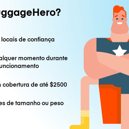
uggageHero?
 locais de confiança
alquer momento durante
 funcionamento
 cobertura de até
$2500
es de tamanho ou peso