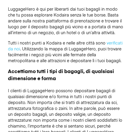
LuggageHero è qui per liberarti dai tuoi bagagli in modo
che tu possa esplorare Kodaira senza le tue borse. Basta
andare sulla nostra piattaforma di prenotazione e trovare il
luogo per il deposito bagagli più vicino e a portata di mano
all’interno di un negozio, di un hotel o di un’altra attività.
Tutti i nostri punti a Kodaira e nelle altre città sono
verificati
da noi
. Utilizzando la mappa di LuggageHero, puoi trovare
facilmente i negozi più vicini alle fermate della
metropolitana e alle attrazioni e depositare lì i tuoi bagagli.
Accettiamo tutti i tipi di bagagli, di qualsiasi
dimensione e forma
I clienti di LuggageHero possono depositare bagagli di
qualsiasi dimensione e/o forma in tutti i nostri punti di
deposito. Non importa che si tratti di attrezzatura da sci,
attrezzatura fotografica o zaini. In altre parole, può essere
un deposito bagagli, un deposito valigie, un deposito
attrezzature: non importa come i nostri clienti soddisfatti lo
chiamino, l’importante è che si sentano sicuri, perché
accettiamo tutti i loro bagagli. I clienti di LuggageHero