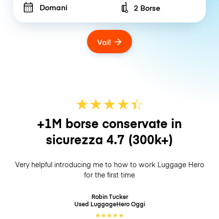
Domani
2 Borse
Number of bags
Vai!
★
★
★
★
☆
★
+1M borse conservate in
sicurezza
4.7
(300k+)
Very helpful introducing me to how to work Luggage Hero
for the first time
Robin Tucker
Used LuggageHero
Oggi
★
★
★
★
★