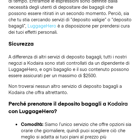
di tempo. Entrambe le espressioni sono definite dalla
necessità degli utenti di depositare dei bagagli che
possono essere ritirati in un secondo momento. Perciò, sia
che tu stia cercando servizi di “deposito valigie” o “deposito
bagagli”,
LuggageHero
è a disposizione per prendersi cura
dei tuoi effetti personali.
Sicurezza
A differenza di altri servizi di deposito bagagli,
tutti i nostri
negozi a
Kodaira
sono stati controllati da un dipendente di
LuggageHero, e ogni bagaglio e il suo contenuto possono
essere assicurati per un massimo di
$2500
.
Non troverai nessun altro servizio di deposito bagagli a
Kodaira
che offra altrettanto.
Perché prenotare il deposito bagagli a
Kodaira
con LuggageHero?
Comodità:
Siamo l’unico servizio che offre opzioni sia
orarie che giornaliere, quindi puoi scegliere ciò che
meglio si adatta ai tuoi piani al prezzo più