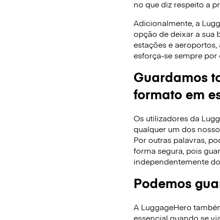
no que diz respeito a p
Adicionalmente, a Lug
opção de deixar a sua
estações e aeroportos,
esforça-se sempre por 
Guardamos to
formato em es
Os utilizadores da Lu
qualquer um dos nossos
Por outras palavras, po
forma segura, pois gua
independentemente do
Podemos guar
A LuggageHero também f
essencial quando se via