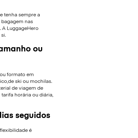
ue tenha sempre a
de bagagem nas
as. A LuggageHero
si.
tamanho ou
/ou formato em
co,de ski ou mochilas.
terial de viagem de
rifa horária ou diária,
dias seguidos
lexibilidade é