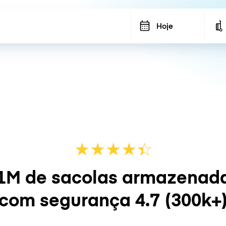
Hoje
★
★
★
★
☆
★
1M de sacolas armazenad
com segurança
4.7
(300k+