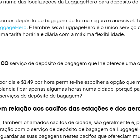
s numa das localizações da
LuggageHero
para depósito d
emos depósito de bagagem de forma segura e acessível. To
LuggageHero
. E lembre-se: a LuggageHero é o único serviço 
a tarifa horária e diária com a máxima flexibilidade.
ICO
serviço de depósito de bagagem que lhe oferece uma op
 por dia e $1.49 por hora permite-lhe escolher a opção que 
planeia ficar apenas algumas horas numa cidade, porquê pag
 serviços de depósito de bagagem?
m relação aos cacifos das estações e dos aer
, também chamados cacifos de cidade, são geralmente e, p
ração com o serviço de depósito de bagagem da LuggageHe
 guardar as suas bagagens nestes cacifos que ofereciam mui