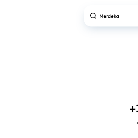
Location
+