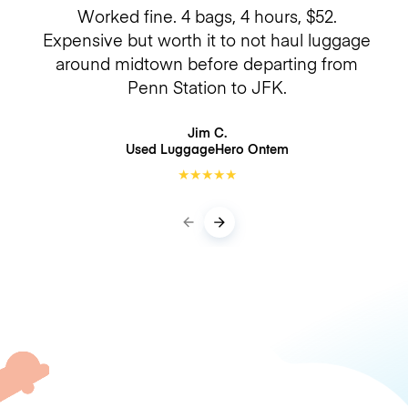
Worked fine. 4 bags, 4 hours, $52.
Expensive but worth it to not haul luggage
around midtown before departing from
Penn Station to JFK.
Jim C.
Used LuggageHero
Ontem
★
★
★
★
★