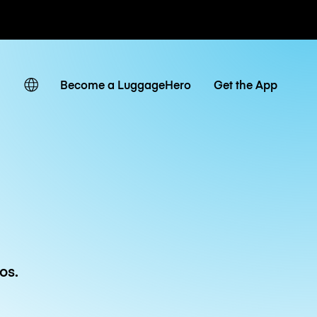
ias / diárias
Become a LuggageHero
Get the App
os.