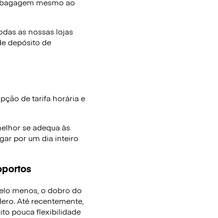
e bagagem mesmo ao
das as nossas lojas
de depósito de
ção de tarifa horária e
melhor se adequa às
ar por um dia inteiro
oportos
elo menos, o dobro do
ro. Até recentemente,
to pouca flexibilidade