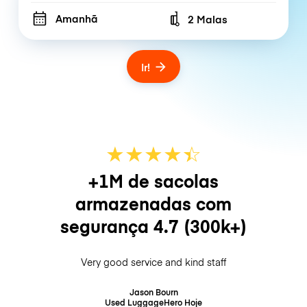
Amanhã
2 Malas
Number of bags
Ir!
★
★
★
★
☆
★
+1M de sacolas
armazenadas com
segurança
4.7
(300k+)
Very good service and kind staff
Jason Bourn
Used LuggageHero
Hoje