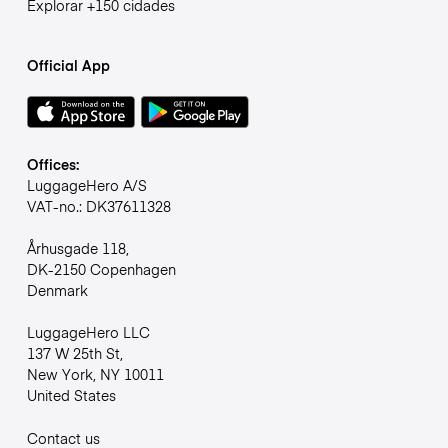
Explorar +150 cidades
Official App
Offices:
LuggageHero A/S
VAT-no.: DK37611328
Århusgade 118,
DK-2150 Copenhagen
Denmark
LuggageHero LLC
137 W 25th St,
New York, NY 10011
United States
Contact us