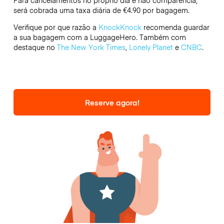
Para cancelamentos no próprio dia e não comparência,
será cobrada uma taxa diária de €4.90 por bagagem.
Verifique por que razão a
KnockKnock
recomenda guardar
a sua bagagem com a LuggageHero. Também com
destaque no
The New York Times
,
Lonely Planet
e
CNBC
.
Reserve agora!