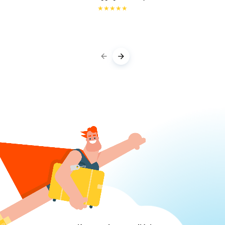
★
★
★
★
★