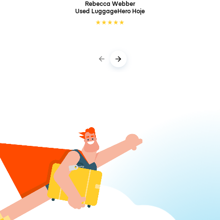
Rebecca Webber
Used LuggageHero
Hoje
★
★
★
★
★