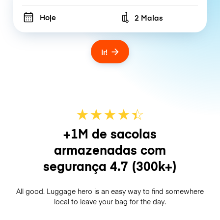
Hoje
2 Malas
Number of bags
Ir!
★
★
★
★
☆
★
+1M de sacolas
armazenadas com
segurança
4.7
(300k+)
All good. Luggage hero is an easy way to find somewhere
local to leave your bag for the day.