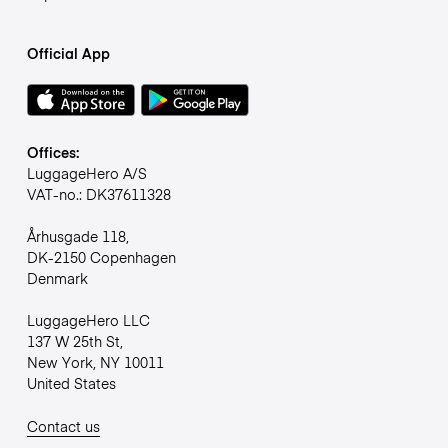
Official App
Offices:
LuggageHero A/S
VAT-no.: DK37611328
Århusgade 118,
DK-2150 Copenhagen
Denmark
LuggageHero LLC
137 W 25th St,
New York, NY 10011
United States
Contact us