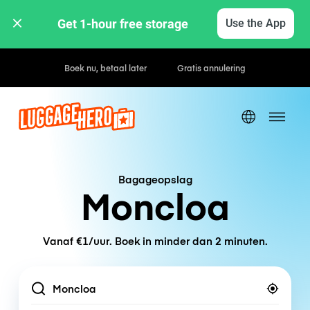
Get 1-hour free storage 
Use the App
Uur- / dagtarieven
Bagageopslag
Moncloa
Vanaf €1/uur. Boek in minder dan 2 minuten.
Location