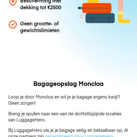
Bescherming met
dekking tot
€2500
Geen grootte- of
gewichtslimieten
Bagageopslag Moncloa
Loop je door Moncloa en wil je je bagage ergens kwijt?
Geen zorgen!
Breng je spullen naar een van de dichtstbijzijnde locaties
van
LuggageHero
.
Bij LuggageHero sla je je bagage veilig en betaalbaar op. Al
onze partners zijn
gecertificeerd door LuggageHero
.