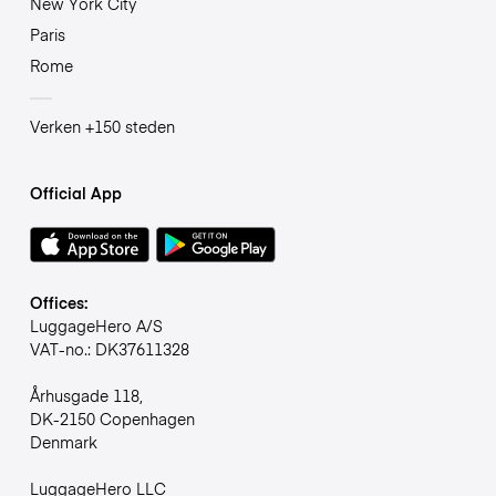
New York City
Paris
Rome
Verken +150 steden
Official App
Offices:
LuggageHero A/S
VAT-no.: DK37611328
Århusgade 118,
DK-2150 Copenhagen
Denmark
LuggageHero LLC