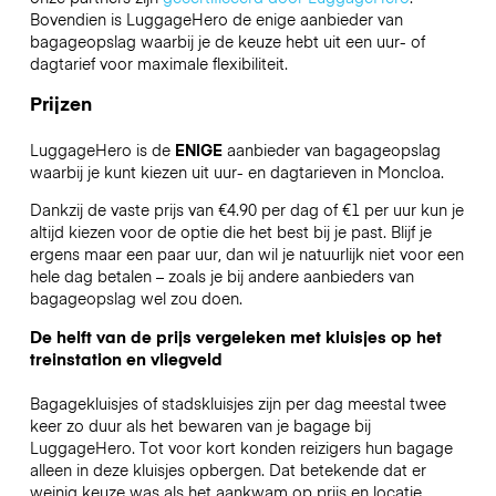
Bovendien is LuggageHero de enige aanbieder van
bagageopslag waarbij je de keuze hebt uit een uur- of
dagtarief voor maximale flexibiliteit.
Prijzen
LuggageHero is de
ENIGE
aanbieder van bagageopslag
waarbij je kunt kiezen uit uur- en dagtarieven in Moncloa.
Dankzij de vaste prijs van €4.90 per dag of €1 per uur kun je
altijd kiezen voor de optie die het best bij je past. Blijf je
ergens maar een paar uur, dan wil je natuurlijk niet voor een
hele dag betalen – zoals je bij andere aanbieders van
bagageopslag wel zou doen.
De helft van de prijs vergeleken met kluisjes op het
treinstation en vliegveld
Bagagekluisjes of stadskluisjes zijn per dag meestal twee
keer zo duur als het bewaren van je bagage bij
LuggageHero. Tot voor kort konden reizigers hun bagage
alleen in deze kluisjes opbergen. Dat betekende dat er
weinig keuze was als het aankwam op prijs en locatie.