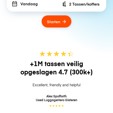
Vandaag
2 Tassen/koffers
Number of bags
Starten
★
★
★
★
☆
★
+1M tassen veilig
opgeslagen
4.7
(300k+)
Excellent, friendly and helpful
Alex Spofforth
Used LuggageHero
Gisteren
★
★
★
★
★