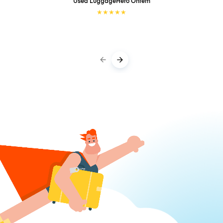
Used LuggageHero
Ontem
★
★
★
★
★