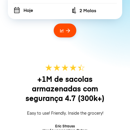
Hoje
2 Malas
Number of bags
Ir!
★
★
★
★
☆
★
+1M de sacolas
armazenadas com
segurança
4.7
(300k+)
Easy to use! Friendly. Inside the grocery!
Eric Strauss