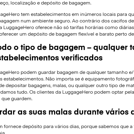
reço, localização e depósito de bagagem.
gageHero tem estabelecimentos em inúmeros locais para q
 bagagem num ambiente seguro. Ao contrário dos cacifos 
 a LuggageHero oferece não só tarifas horárias como diári
oferecer um depósito de bagagem flexível e barato perto de 
do o tipo de bagagem – qualquer 
tabelecimentos verificados
ggageHero podem guardar bagagem de qualquer tamanho e
 estabelecimentos. Não importa se é equipamento fotográfi
de depositar bagagens, malas, ou qualquer outro tipo de ma
rdamos tudo. Os clientes da LuggageHero podem optar pela ta
 que guardem.
dar as suas malas durante vários 
ornece depósito para vários dias, porque sabemos que a f
ja.