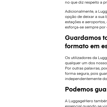
no que diz respeito a p
Adicionalmente, a Lug
opção de deixar a sua
estações e aeroportos,
esforça-se sempre por 
Guardamos to
formato em es
Os utilizadores da Lu
qualquer um dos nossos
Por outras palavras, po
forma segura, pois gua
independentemente do
Podemos guar
A LuggageHero também f
essencial quando se via