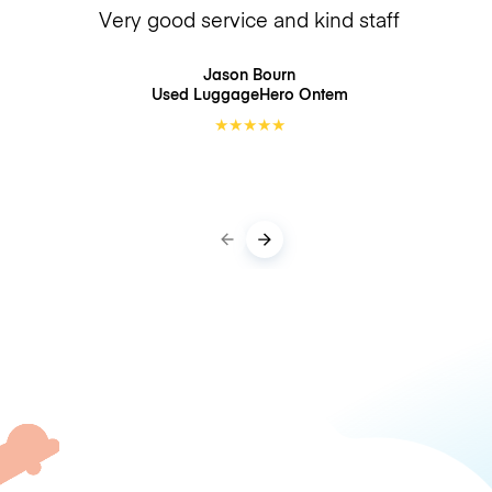
Very good service and kind staff
Jason Bourn
Used LuggageHero
Ontem
★
★
★
★
★