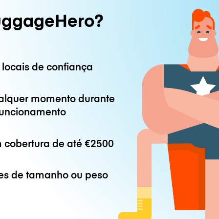
uggageHero?
 locais de confiança
alquer momento durante
 funcionamento
 cobertura de até
€2500
es de tamanho ou peso