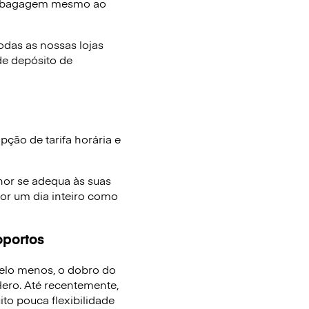
e bagagem mesmo ao
das as nossas lojas
de depósito de
ção de tarifa horária e
hor se adequa às suas
or um dia inteiro como
oportos
elo menos, o dobro do
ro. Até recentemente,
to pouca flexibilidade