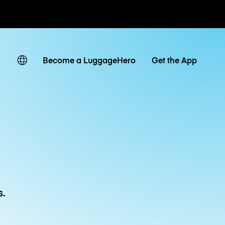
ias / diárias
Become a LuggageHero
Get the App
s.