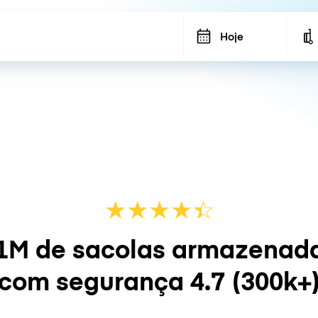
Hoje
★
★
★
★
☆
★
1M de sacolas armazenad
com segurança
4.7
(300k+