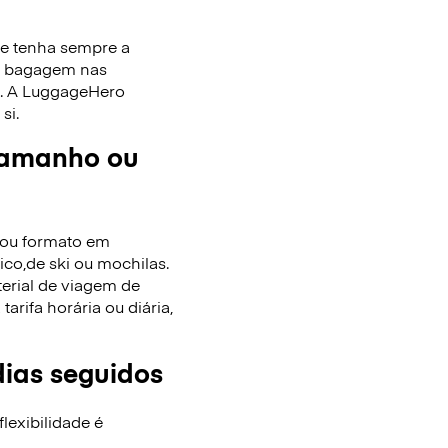
ue tenha sempre a
de bagagem nas
as. A LuggageHero
si.
tamanho ou
/ou formato em
co,de ski ou mochilas.
terial de viagem de
rifa horária ou diária,
dias seguidos
lexibilidade é