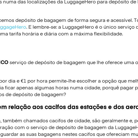
s numa das localizações da
LuggageHero
para depósito d
emos depósito de bagagem de forma segura e acessível. To
LuggageHero
. E lembre-se: a LuggageHero é o único serviço 
a tarifa horária e diária com a máxima flexibilidade.
ICO
serviço de depósito de bagagem que lhe oferece uma op
 por dia e €1 por hora permite-lhe escolher a opção que mel
ia ficar apenas algumas horas numa cidade, porquê pagar p
iços de depósito de bagagem?
m relação aos cacifos das estações e dos aer
, também chamados cacifos de cidade, são geralmente e, p
ração com o serviço de depósito de bagagem da LuggageHe
 guardar as suas bagagens nestes cacifos que ofereciam mui