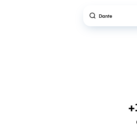
Location
+