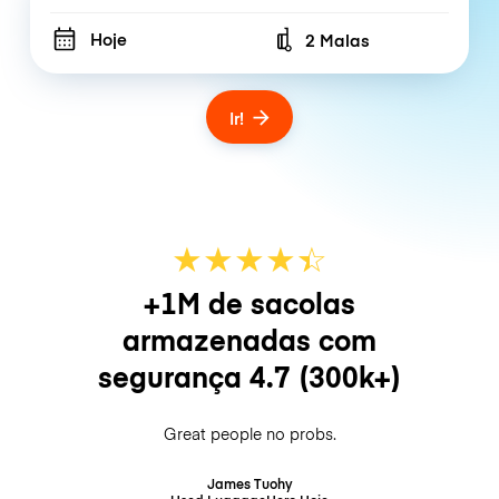
Hoje
2 Malas
Number of bags
Ir!
★
★
★
★
☆
★
+1M de sacolas
armazenadas com
segurança
4.7
(300k+)
Great people no probs.
James Tuohy