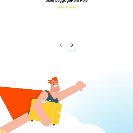
Used LuggageHero
Hoje
★
★
★
★
★