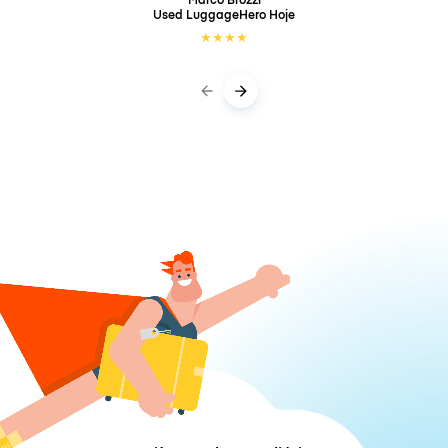
Used LuggageHero
Hoje
★
★
★
★