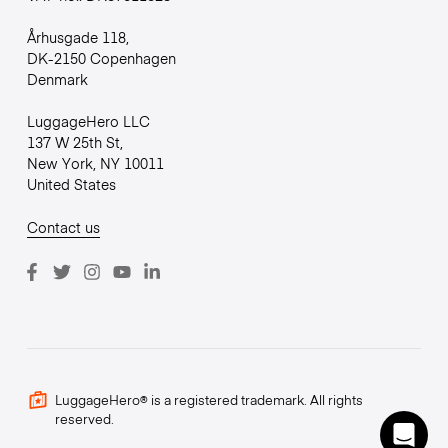
Århusgade 118,
DK-2150 Copenhagen
Denmark
LuggageHero LLC
137 W 25th St,
New York, NY 10011
United States
Contact us
LuggageHero® is a registered trademark. All rights
reserved.