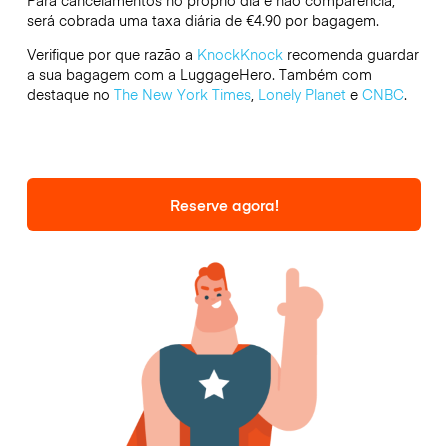
Para cancelamentos no próprio dia e não comparência,
será cobrada uma taxa diária de €4.90 por bagagem.
Verifique por que razão a
KnockKnock
recomenda guardar
a sua bagagem com a LuggageHero. Também com
destaque no
The New York Times
,
Lonely Planet
e
CNBC
.
Reserve agora!