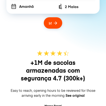
Amanhã
2 Malas
Number of bags
Ir!
★
★
★
★
☆
★
+1M de sacolas
armazenadas com
segurança
4.7
(300k+)
Easy to reach, opening hours to be reviewed for those
arriving early in the morning
See original
Marco Brozzi