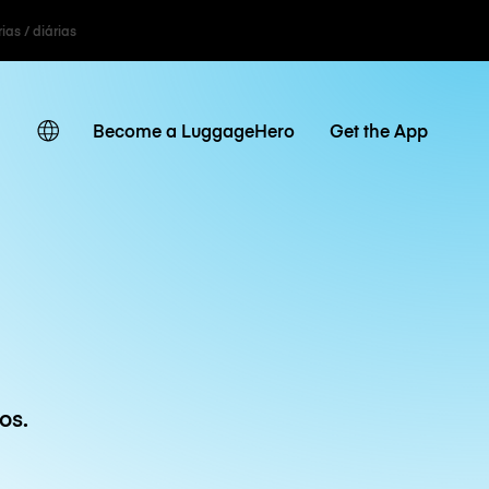
ias / diárias
Become a LuggageHero
Get the App
os.