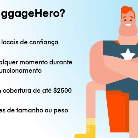
uggageHero?
 locais de confiança
alquer momento durante
 funcionamento
 cobertura de até
$2500
es de tamanho ou peso