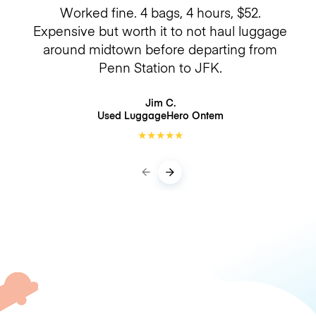
Worked fine. 4 bags, 4 hours, $52.
Expensive but worth it to not haul luggage
around midtown before departing from
Penn Station to JFK.
Jim C.
Used LuggageHero
Ontem
★
★
★
★
★