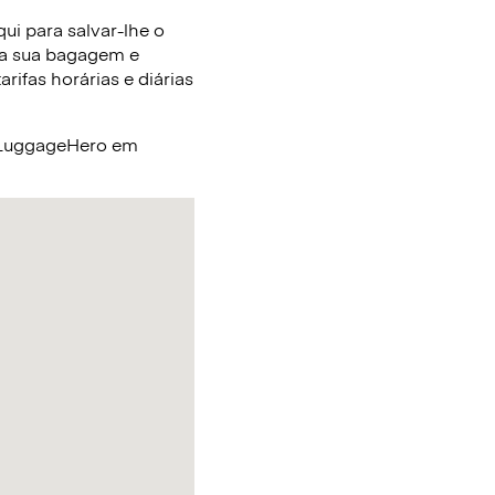
ui para salvar-lhe o
 a sua bagagem e
ifas horárias e diárias
a LuggageHero em