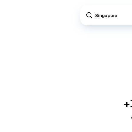
Location
+