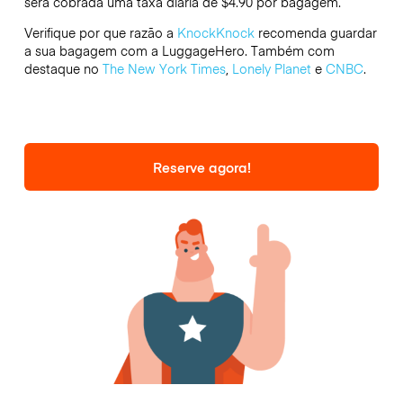
será cobrada uma taxa diária de $4.90 por bagagem.
Verifique por que razão a
KnockKnock
recomenda guardar
a sua bagagem com a LuggageHero. Também com
destaque no
The New York Times
,
Lonely Planet
e
CNBC
.
Reserve agora!