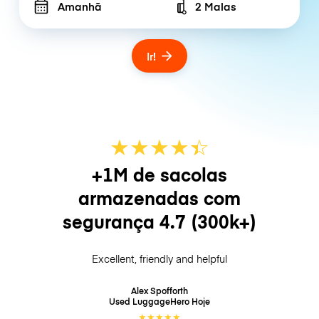
Amanhã
2 Malas
Number of bags
Ir!
★
★
★
★
☆
★
+1M de sacolas
armazenadas com
segurança
4.7
(300k+)
Excellent, friendly and helpful
Alex Spofforth
Used LuggageHero
Hoje
★
★
★
★
★