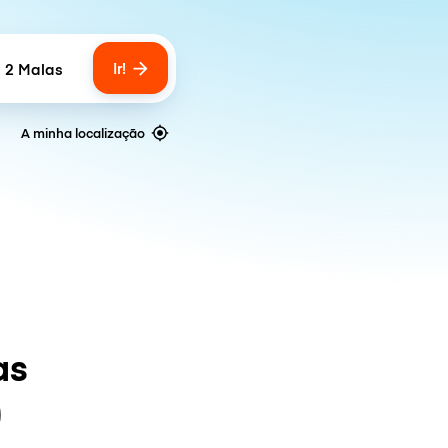
Ir!
2 Malas
Number of bags
A minha localização
as
)