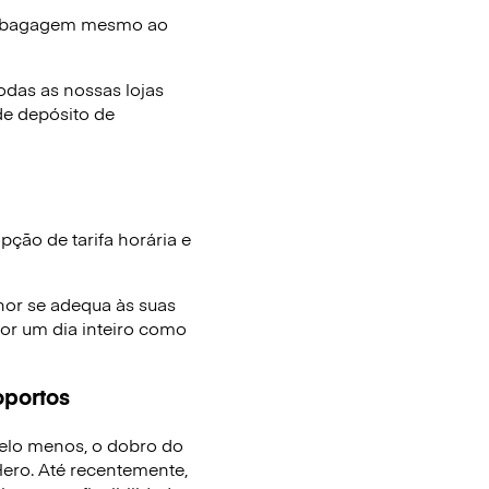
e bagagem mesmo ao
das as nossas lojas
de depósito de
ção de tarifa horária e
hor se adequa às suas
or um dia inteiro como
oportos
elo menos, o dobro do
ro. Até recentemente,