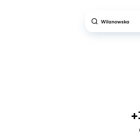
Location
+