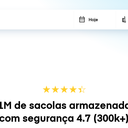
Hoje
★
★
★
★
☆
★
1M de sacolas armazenad
com segurança
4.7
(300k+