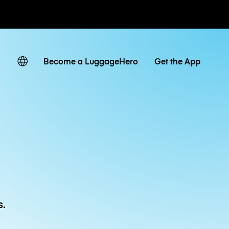
ias / diárias
Become a LuggageHero
Get the App
s.