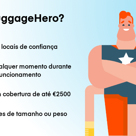
uggageHero?
 locais de confiança
alquer momento durante
 funcionamento
 cobertura de até
€2500
es de tamanho ou peso