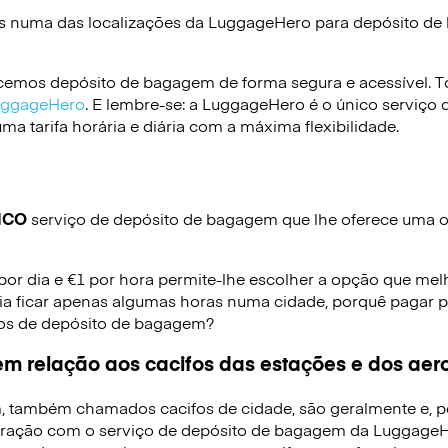
s numa das localizações da
LuggageHero
para depósito d
emos depósito de bagagem de forma segura e acessível. To
LuggageHero
. E lembre-se: a LuggageHero é o único serviço 
a tarifa horária e diária com a máxima flexibilidade.
ICO
serviço de depósito de bagagem que lhe oferece uma op
 por dia e €1 por hora permite-lhe escolher a opção que mel
ia ficar apenas algumas horas numa cidade, porquê pagar p
iços de depósito de bagagem?
m relação aos cacifos das estações e dos aer
, também chamados cacifos de cidade, são geralmente e, p
ração com o serviço de depósito de bagagem da LuggageHe