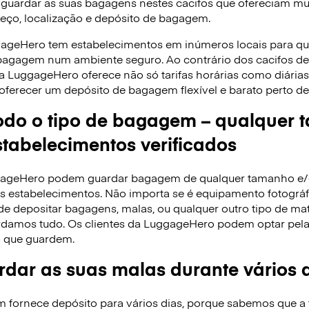
 guardar as suas bagagens nestes cacifos que ofereciam mui
reço, localização e depósito de bagagem.
gageHero tem estabelecimentos em inúmeros locais para q
 bagagem num ambiente seguro. Ao contrário dos cacifos 
 a LuggageHero oferece não só tarifas horárias como diári
oferecer um depósito de bagagem flexível e barato perto de 
do o tipo de bagagem – qualquer 
tabelecimentos verificados
ggageHero podem guardar bagagem de qualquer tamanho e
 estabelecimentos. Não importa se é equipamento fotográfi
de depositar bagagens, malas, ou qualquer outro tipo de ma
rdamos tudo. Os clientes da LuggageHero podem optar pela ta
 que guardem.
dar as suas malas durante vários 
ornece depósito para vários dias, porque sabemos que a f