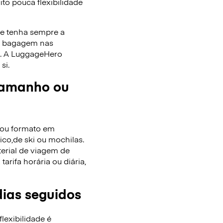
to pouca flexibilidade
ue tenha sempre a
de bagagem nas
as. A LuggageHero
si.
tamanho ou
/ou formato em
co,de ski ou mochilas.
terial de viagem de
rifa horária ou diária,
dias seguidos
lexibilidade é