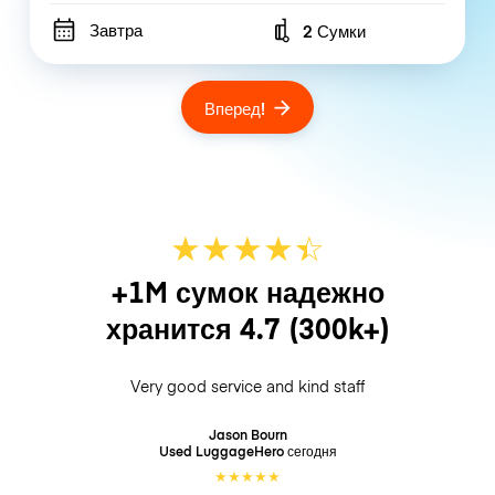
Завтра
2 Сумки
Number of bags
Вперед!
★
★
★
★
☆
★
+1M сумок надежно
хранится
4.7
(300k+)
Very good service and kind staff
Jason Bourn
Used LuggageHero
сегодня
★
★
★
★
★