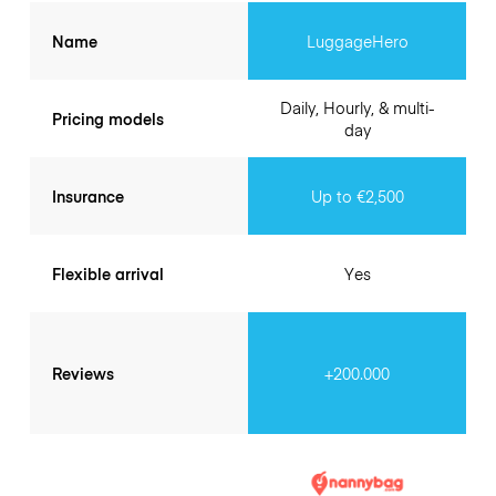
Name
LuggageHero
Daily, Hourly, & multi-
Pricing models
day
Insurance
Up to €2,500
Flexible arrival
Yes
Reviews
+200.000