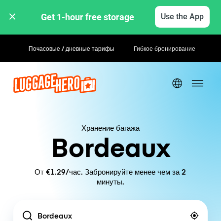
Get 1-hour free storage 
Use the App
Почасовые / дневные тарифы
Гибкое бронирование
Хранение багажа
Bordeaux
От €1.29/час. Забронируйте менее чем за 2
минуты.
Location