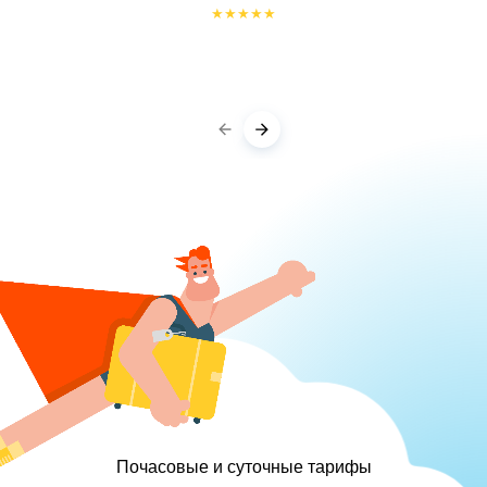
★
★
★
★
★
Почасовые и суточные тарифы