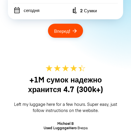
сегодня
2 Сумки
Number of bags
Вперед!
★
★
★
★
☆
★
+1M сумок надежно
хранится
4.7
(300k+)
Left my luggage here for a few hours. Super easy, just
follow instructions on the website.
Michael B
Used LuggageHero
Вчера