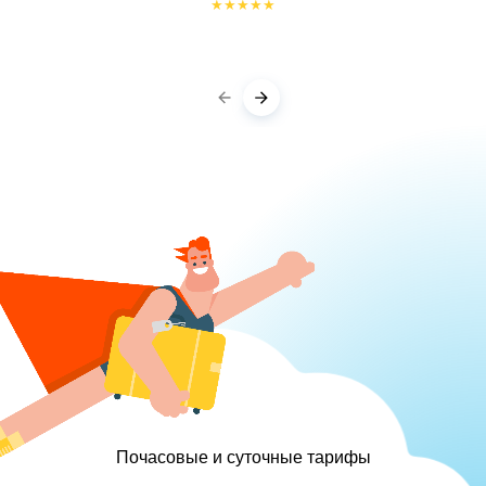
★
★
★
★
★
Почасовые и суточные тарифы