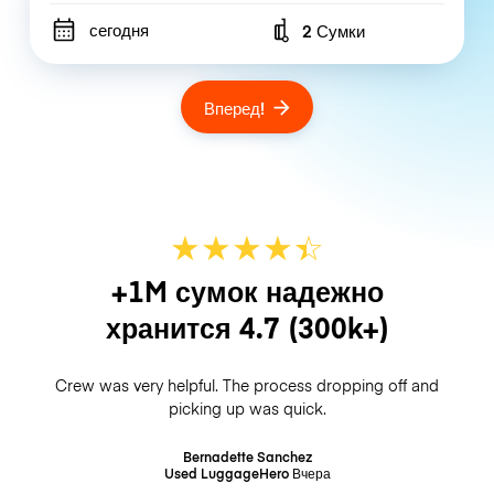
сегодня
2 Сумки
Number of bags
Вперед!
★
★
★
★
☆
★
+1M сумок надежно
хранится
4.7
(300k+)
Crew was very helpful. The process dropping off and
picking up was quick.
Bernadette Sanchez
Used LuggageHero
Вчера