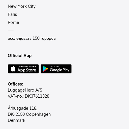
New York City
Paris
Rome
исследовать 150 городов
Official App
Offices:
LuggageHero A/S
VAT-no.: DK37611328
Århusgade 118,
DK-2150 Copenhagen
Denmark