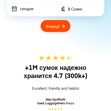
сегодня
2 Сумки
Number of bags
Вперед!
★
★
★
★
☆
★
+1M сумок надежно
хранится
4.7
(300k+)
Excellent, friendly and helpful
Alex Spofforth
Used LuggageHero
Вчера
★
★
★
★
★