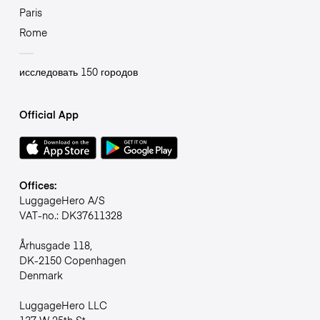
Paris
Rome
исследовать 150 городов
Official App
Offices:
LuggageHero A/S
VAT-no.: DK37611328
Århusgade 118,
DK-2150 Copenhagen
Denmark
LuggageHero LLC
137 W 25th St,