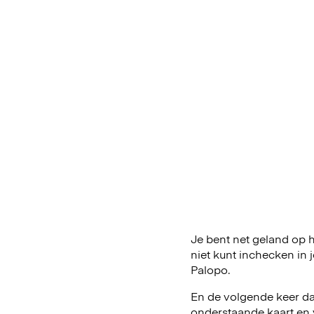
Je bent net geland op he
niet kunt inchecken in
Palopo.
En de volgende keer dat
onderstaande kaart en 