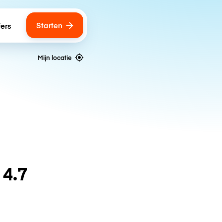
Starten
fers
Mijn locatie
n
4.7