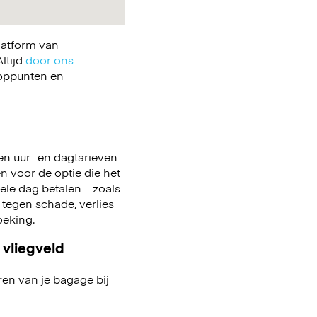
latform van
ltijd
door ons
ooppunten en
en uur- en dagtarieven
en voor de optie die het
 hele dag betalen – zoals
 tegen schade, verlies
boeking.
 vliegveld
ren van je bagage bij