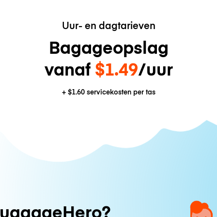
Uur- en dagtarieven
Bagageopslag
vanaf
$1.49
/uur
+
$1.60
servicekosten per tas
uggageHero?