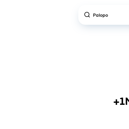
Location
+1M