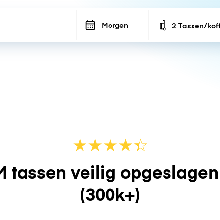
Morgen
2 Tassen/kof
Number of bags
★
★
★
★
☆
★
 tassen veilig opgeslage
(300k+)