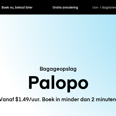
ek nu, betaal later
Gratis annulering
Uur- / dagtarie
Bagageopslag
Palopo
Vanaf $1.49/uur. Boek in minder dan 2 minuten