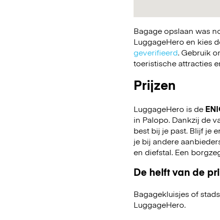
Bagage opslaan was nog
LuggageHero en kies de 
geverifieerd
. Gebruik o
toeristische attracties
Prijzen
LuggageHero is de
ENI
in Palopo. Dankzij de va
best bij je past. Blijf j
je bij andere aanbiede
en diefstal. Een borgze
De helft van de pri
Bagagekluisjes of stads
LuggageHero.