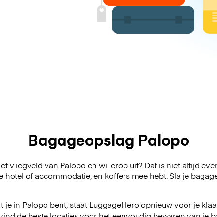
Bagageopslag Palopo
t vliegveld van Palopo en wil erop uit? Dat is niet altijd ev
 je hotel of accommodatie, en koffers mee hebt. Sla je bag
 je in Palopo bent, staat LuggageHero opnieuw voor je klaar
vind de beste locaties voor het eenvoudig bewaren van je ba