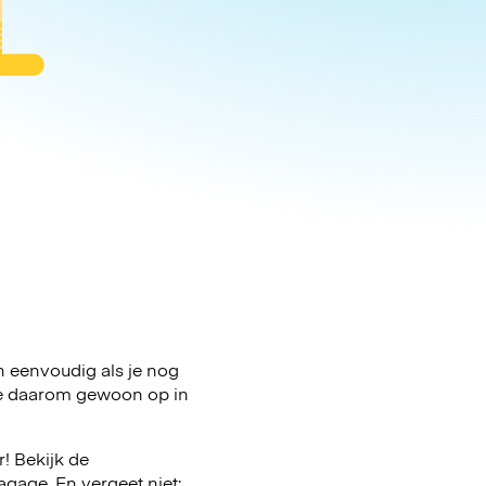
en eenvoudig als je nog
age daarom gewoon op in
! Bekijk de
gage. En vergeet niet: